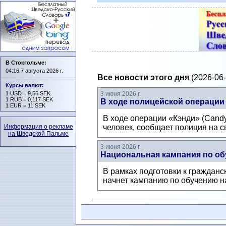
В Стокгольме:
04:16 7 августа 2026 г.
Все новости этого дня
(2026-06-
Курсы валют
:
1 USD = 9,56 SEK
3 июня 2026 г.
1 RUB = 0,117 SEK
В ходе полицейской операции 
1 EUR = 11 SEK
В ходе операции «Кэнди» (Cand
Информация о рекламе
человек, сообщает полиция на с
на Шведской Пальме
3 июня 2026 г.
Национальная кампания по об
В рамках подготовки к гражданс
начнет кампанию по обучению на