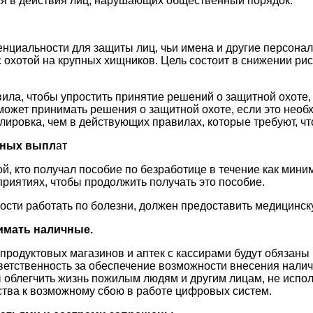
ся в действия лиц, нарушающих общественный порядок.
нциальности для защиты лиц, чьи имена и другие персона
с охотой на крупных хищников. Цель состоит в снижении рис
ила, чтобы упростить принятие решений о защитной охоте, 
может принимать решения о защитной охоте, если это нео
лировка, чем в действующих правилах, которые требуют, ч
ьных выпл
ат
ой, кто получал пособие по безработице в течение как мини
приятиях, чтобы продолжить получать это пособие.
ости работать по болезни, должен предоставить медицинску
имать наличные.
продуктовых магазинов и аптек с кассирами будут обязаны
тветственность за обеспечение возможности внесения налич
бы облегчить жизнь пожилым людям и другим лицам, не исп
ства к возможному сбою в работе цифровых систем.