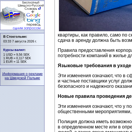
квартиры, как правило, само по 
В Стокгольме:
сдача в аренду должна быть возм
03:33 7 августа 2026 г.
Правила предоставления корпора
Курсы валют
:
1 USD = 9,56 SEK
потребности компаний в жилье дл
1 RUB = 0,117 SEK
1 EUR = 11 SEK
Языковые требования в уход
Информация о рекламе
Эти изменения означают, что в 
на Шведской Пальме
и частные поставщики услуг дол
безопасного и надежного оказан
Новые правила проведения д
Эти изменения означают, что у 
общественными мероприятиями, 
Полиция должна иметь возможнос
в определенном месте или в опр