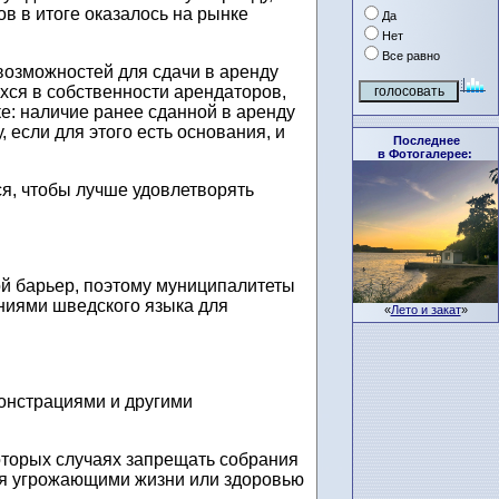
в в итоге оказалось на рынке
Да
Нет
Все равно
озможностей для сдачи в аренду
хся в собственности арендаторов,
е: наличие ранее сданной в аренду
 если для этого есть основания, и
Последнее
в Фотогалерее:
я, чтобы лучше удовлетворять
ой барьер, поэтому муниципалитеты
ниями шведского языка для
«
Лето и закат
»
монстрациями и другими
оторых случаях запрещать собрания
ся угрожающими жизни или здоровью