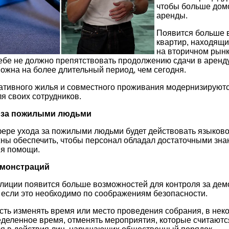
чтобы больше домо
аренды.
Появится больше в
квартир, находящи
на вторичном рынк
себе не должно препятствовать продолжению сдачи в аренду,
ожна на более длительный период, чем сегодня.
тивного жилья и совместного проживания модернизируютс
я своих сотрудников.
е за пожилыми людьми
сфере ухода за пожилыми людьми будет действовать языков
жны обеспечить, чтобы персонал обладал достаточными зна
ия помощи.
емонстраций
полиции появится больше возможностей для контроля за де
если это необходимо по соображениям безопасности.
ть изменять время или место проведения собрания, в нек
еделенное время, отменять мероприятия, которые считают