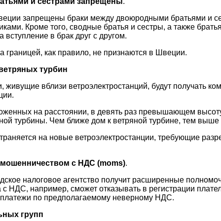
атьями и сестрами запрещены
.
Швеции запрещены браки между двоюродными братьями и се
ками. Кроме того, сводные братья и сестры, а также брать
 вступление в брак друг с другом.
а границей, как правило, не признаются в Швеции.
 ветряных турбин
и, живущие вблизи ветроэлектростанций, будут получать ко
ции.
женных на расстоянии, в девять раз превышающем высоту
ной турбины. Чем ближе дом к ветряной турбине, тем выше
траняется на новые ветроэлектростанции, требующие разре
 мошенничеством с НДС (moms)
.
едское налоговое агентство получит расширенные полномо
с НДС, например, сможет отказывать в регистрации плател
ь платежи по предполагаемому неверному НДС.
ьных групп