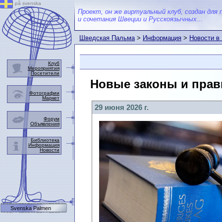
på svenska
Проект, он же виртуальный клуб, создан для 
и сочетания Швеции и Русскоязычных...
Шведская Пальма
>
Информация
>
Новости в
Клуб
Мероприятия
Посетители
Новые законы и прави
Фотографии
Маркет
29 июня 2026 г.
Форум
Объявления
Библиотека
Информация
Новости
Svenska Palmen