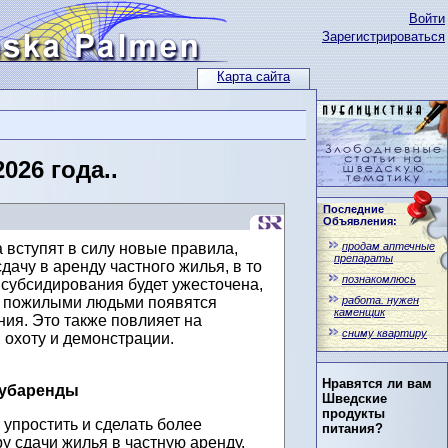
Войти
Зарегистрироваться
Карта сайта
026 года..
Последние
Объявления:
продам аптечные
 вступят в силу новые правила,
препараты
дачу в аренду частного жилья, в то
познакомлюсь
 субсидирования будет ужесточена,
работа. нужен
а пожилыми людьми появятся
каменщик
ия. Это также повлияет на
сниму квартиру
 охоту и демонстрации.
Нравятся ли вам
субаренды
Шведские
продукты
упростить и сделать более
питания?
у сдачи жилья в частную аренду,