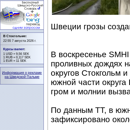
Швеции грозы созда
В Стокгольме:
22:55 7 августа 2026 г.
Курсы валют
:
В воскресенье SMHI
1 USD = 9,56 SEK
1 RUB = 0,117 SEK
1 EUR = 11 SEK
проливных дождях н
округов Стокгольм и
Информация о рекламе
на Шведской Пальме
южной части округа 
гром и молнии вызва
По данным TT, в юж
зафиксировано окол