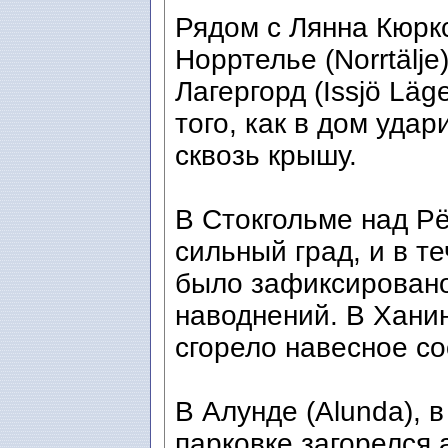
Рядом с Лянна Кюркс
Норртелье (Norrtälje
Лагергорд (Issjö Läg
того, как в дом уда
сквозь крышу.
В Стокгольме над Рё
сильный град, и в т
было зафиксировано
наводнений. В Ханин
сгорело навесное с
В Алунде (Alunda), в
парковке загорелся 