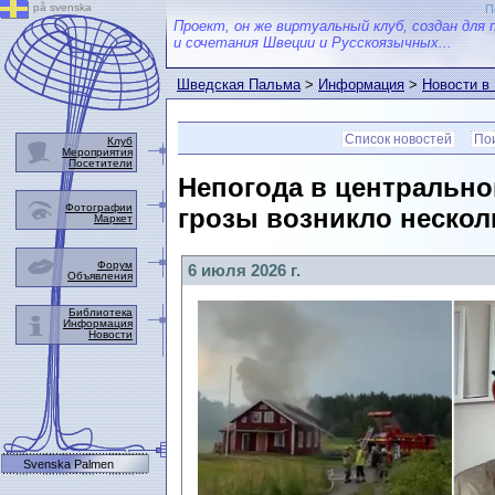
på svenska
П
Проект, он же виртуальный клуб, создан для 
и сочетания Швеции и Русскоязычных...
Шведская Пальма
>
Информация
>
Новости в
Список новостей
Пои
Клуб
Мероприятия
Посетители
Непогода в центрально
Фотографии
грозы возникло нескол
Маркет
Форум
6 июля 2026 г.
Объявления
Библиотека
Информация
Новости
Svenska Palmen