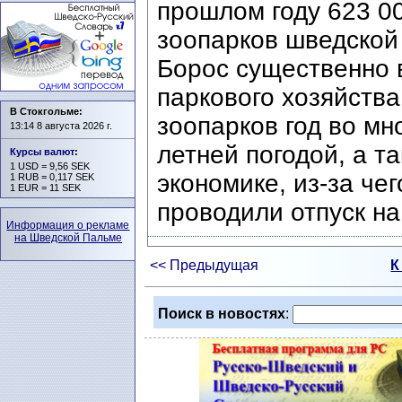
прошлом году 623 0
зоопарков шведской
Борос существенно 
паркового хозяйства
В Стокгольме:
зоопарков год во м
13:14 8 августа 2026 г.
летней погодой, а т
Курсы валют
:
1 USD = 9,56 SEK
экономике, из-за че
1 RUB = 0,117 SEK
1 EUR = 11 SEK
проводили отпуск на
Информация о рекламе
на Шведской Пальме
<< Предыдущая
К
Поиск в новостях
: