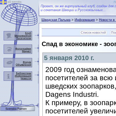
på svenska
П
Проект, он же виртуальный клуб, создан для 
и сочетания Швеции и Русскоязычных...
Шведская Пальма
>
Информация
>
Новости в
Список новостей
Пои
Клуб
Мероприятия
Посетители
Спад в экономике - зо
Фотографии
Маркет
5 января 2010 г.
Форум
Объявления
2009 год ознаменов
Библиотека
посетителей за всю
Информация
Новости
шведских зоопарков
Dagens Industri.
К примеру, в зоопар
посетителей увеличи
Svenska Palmen