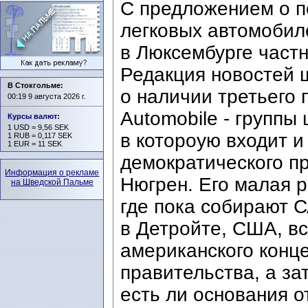
С предложением о п
легковых автомобил
в Люксембурге част
Редакция новостей 
В Стокгольме:
о наличии третьего
00:19 9 августа 2026 г.
Automobile - группы
Курсы валют
:
1 USD = 9,56 SEK
в котороую входит и
1 RUB = 0,117 SEK
1 EUR = 11 SEK
демократического п
Информация о рекламе
Нюгрен. Его малая р
на Шведской Пальме
где пока собирают 
в Детройте, США, в
американского конц
правительства, а з
есть ли основания 