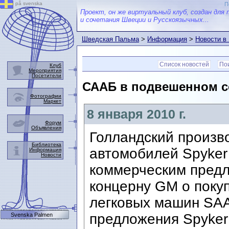
på svenska
П
Проект, он же виртуальный клуб, создан для 
и сочетания Швеции и Русскоязычных...
Шведская Пальма
>
Информация
>
Новости в
Список новостей
Пои
Клуб
Мероприятия
Посетители
СААБ в подвешенном с
Фотографии
Маркет
8 января 2010 г.
Форум
Объявления
Голландский произв
Библиотека
автомобилей Spyker 
Информация
Новости
коммерческим пред
концерну GM о поку
легковых машин SAA
предложения Spyker
Svenska Palmen