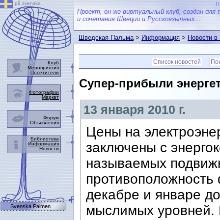
på svenska
П
Проект, он же виртуальный клуб, создан для 
и сочетания Швеции и Русскоязычных...
Шведская Пальма
>
Информация
>
Новости в
Список новостей
Пои
Клуб
Мероприятия
Посетители
Супер-прибыли энергет
Фотографии
Маркет
13 января 2010 г.
Форум
Объявления
Цены на электроэнер
Библиотека
заключены с энерго
Информация
Новости
называемых подвижн
противоположность 
декабре и январе д
мыслимых уровней. В
Svenska Palmen