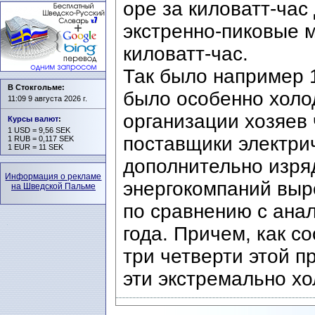
оре за киловатт-час 
экстренно-пиковые м
киловатт-час.
Так было например 1
В Стокгольме:
было особенно холод
11:09 9 августа 2026 г.
организации хозяев ч
Курсы валют
:
1 USD = 9,56 SEK
поставщики электри
1 RUB = 0,117 SEK
1 EUR = 11 SEK
дополнительно изр
Информация о рекламе
энергокомпаний выр
на Шведской Пальме
по сравнению с ана
года. Причем, как с
три четверти этой 
эти экстремально хо