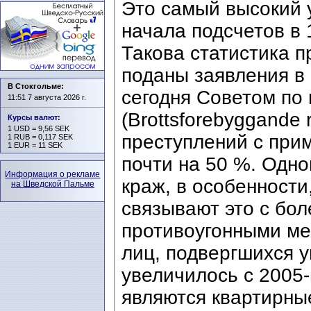
Это самый высокий 
начала подсчетов в 
Такова статистика п
поданы заявления в
В Стокгольме:
сегодня Советом по
11:51 7 августа 2026 г.
(Brottsforebyggande 
Курсы валют
:
1 USD = 9,56 SEK
преступлений с прим
1 RUB = 0,117 SEK
1 EUR = 11 SEK
почти на 50 %. Одн
Информация о рекламе
краж, в особенности
на Шведской Пальме
связывают это с бо
противоугонными ме
лиц, подвергшихся у
увеличилось с 2005-
являются квартирные