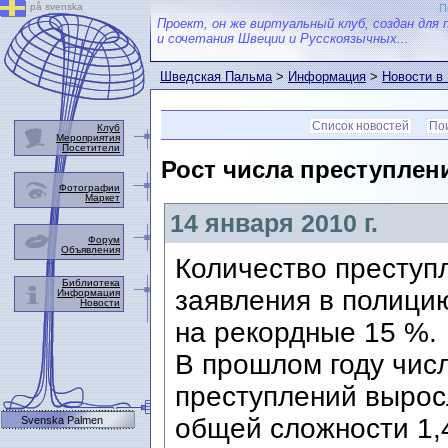
på svenska
П
Проект, он же виртуальный клуб, создан для 
и сочетания Швеции и Русскоязычных...
Шведская Пальма
>
Информация
>
Новости в
Список новостей
Пои
Клуб
Мероприятия
Посетители
Рост числа преступлен
Фотографии
Маркет
14 января 2010 г.
Форум
Объявления
Количество преступ
Библиотека
заявления в полици
Информация
Новости
на рекордные 15 %.
В прошлом году чис
преступлений вырос
общей сложности 1,
Svenska Palmen