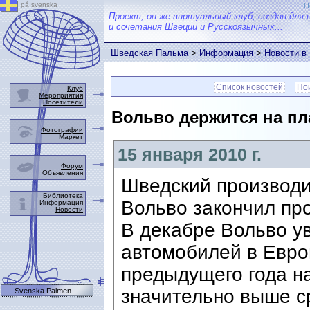
på svenska
П
Проект, он же виртуальный клуб, создан для 
и сочетания Швеции и Русскоязычных...
Шведская Пальма
>
Информация
>
Новости в
Список новостей
Пои
Клуб
Мероприятия
Посетители
Вольво держится на пл
Фотографии
Маркет
15 января 2010 г.
Форум
Объявления
Шведский производи
Библиотека
Вольво закончил пр
Информация
Новости
В декабре Вольво у
автомобилей в Евро
предыдущего года на
значительно выше с
Svenska Palmen