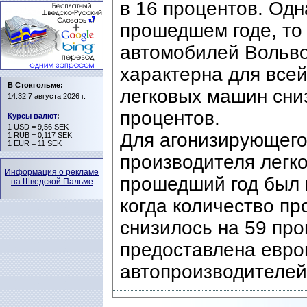
в 16 процентов. Одн
прошедшем годе, то
автомобилей Вольво
характерна для все
В Стокгольме:
легковых машин сни
14:32 7 августа 2026 г.
процентов.
Курсы валют
:
1 USD = 9,56 SEK
Для агонизирующего
1 RUB = 0,117 SEK
1 EUR = 11 SEK
производителя легк
Информация о рекламе
прошедший год был 
на Шведской Пальме
когда количество п
снизилось на 59 про
предоставлена евро
автопроизводителе