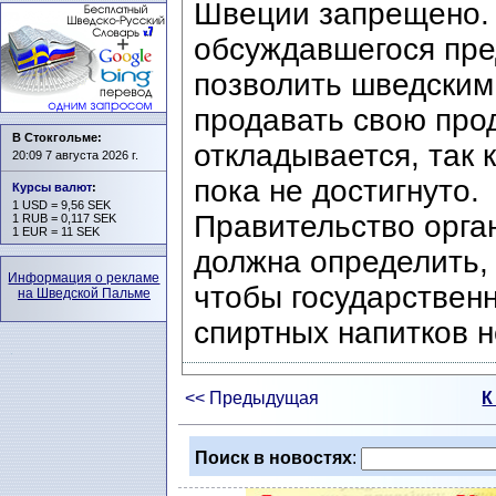
Швеции запрещено. 
обсуждавшегося пре
позволить шведским
продавать свою про
В Стокгольме:
откладывается, так 
20:09 7 августа 2026 г.
пока не достигнуто.
Курсы валют
:
1 USD = 9,56 SEK
Правительство орга
1 RUB = 0,117 SEK
1 EUR = 11 SEK
должна определить, 
Информация о рекламе
чтобы государствен
на Шведской Пальме
спиртных напитков 
<< Предыдущая
К
Поиск в новостях
: