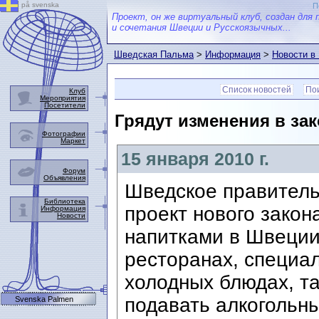
på svenska
П
Проект, он же виртуальный клуб, создан для 
и сочетания Швеции и Русскоязычных...
Шведская Пальма
>
Информация
>
Новости в
Список новостей
Пои
Клуб
Мероприятия
Посетители
Грядут изменения в зак
Фотографии
Маркет
15 января 2010 г.
Форум
Объявления
Шведское правитель
Библиотека
проект нового закон
Информация
Новости
напитками в Швеции
ресторанах, специа
холодных блюдах, та
подавать алкогольны
Svenska Palmen