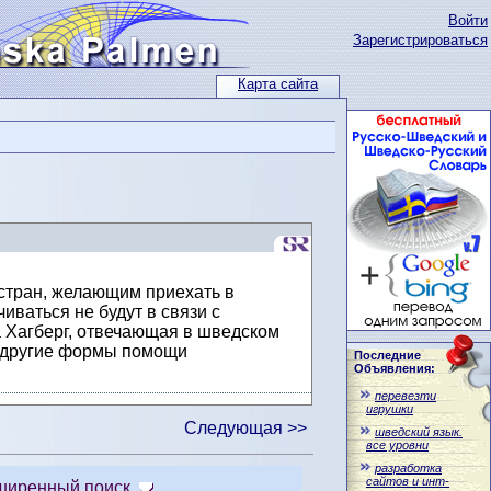
Войти
Зарегистрироваться
Карта сайта
 стран, желающим приехать в
ваться не будут в связи с
Хагберг, отвечающая в шведском
ь другие формы помощи
Последние
Объявления:
перевезти
игрушки
Следующая >>
шведский язык.
все уровни
разработка
сайтов и инт-
ширенный поиск