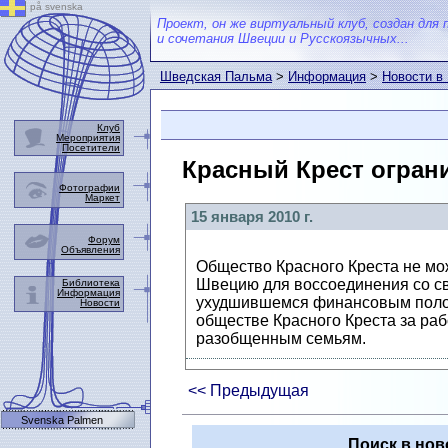
på svenska
Проект, он же виртуальный клуб, создан для 
и сочетания Швеции и Русскоязычных...
Шведская Пальма
>
Информация
>
Новости в
Клуб
Мероприятия
Посетители
Красный Крест огран
Фотографии
Маркет
15 января 2010 г.
Форум
Объявления
Общество Красного Креста не мо
Швецию для воссоединения со сво
Библиотека
Информация
ухудшившемся финансовым полож
Новости
обществе Красного Креста за раб
разобщенным семьям.
<< Предыдущая
Svenska Palmen
Поиск в нов