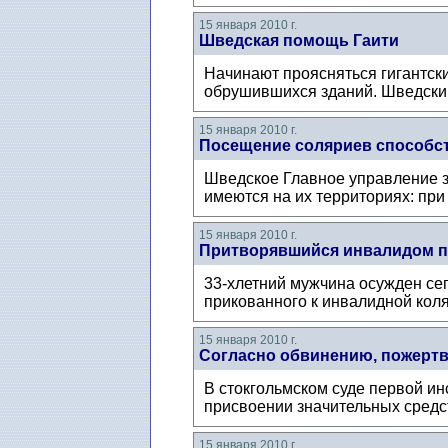
15 января 2010 г.
Шведская помощь Гаити
Начинают проясняться гигантск
обрушившихся зданий. Шведский
15 января 2010 г.
Посещение соляриев способс
Шведское Главное управление з
имеются на их территориях: при
15 января 2010 г.
Притворявшийся инвалидом п
33-хлетний мужчина осужден сего
прикованного к инвалидной коля
15 января 2010 г.
Согласно обвинению, пожертв
В стокгольмском суде первой и
присвоении значительных средст
15 января 2010 г.