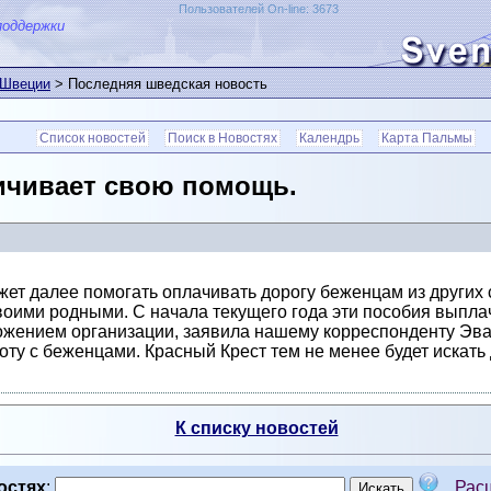
Пользователей On-line: 3673
поддержки
 Швеции
> Последняя шведская новость
Список новостей
Поиск в Новостях
Календрь
Карта Пальмы
ичивает свою помощь.
жет далее помогать оплачивать дорогу беженцам из других
ими родными. С начала текущего года эти пособия выплачи
ением организации, заявила нашему корреспонденту Эва 
оту с беженцами. Красный Крест тем не менее будет искат
К списку новостей
остях
:
Рас