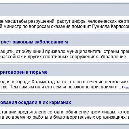
ие масштабы разрушений, растут цифры человеческих жерт
 министр по вопросам оказания помощит Гунилла Карлссон
твует раковым заболеваниям
ащиты от облучений призвало муниципалитеты страны прек
 бассейнах и других спортивных сооружениях. Управление .
риговорен к тюрьме
дня в городе Хальмстад за то, что он в течение нескольких
ске. Тем самым он и его семья незаконно присвоили н...
Подр
ования оседали в их карманах
нстанции предъявлено сегодня обвинение трем лицам, кото
в во время их работы в благотворительных организациях: в