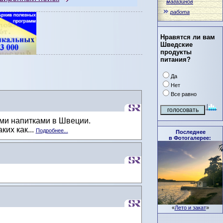
магазинов
работа
Нравятся ли вам
Шведские
продукты
питания?
Да
Нет
Все равно
ыми напитками в Швеции.
их как...
Подробнее...
Последнее
в Фотогалерее:
«
Лето и закат
»