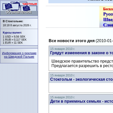
В Стокгольме:
18:18 8 августа 2026 г.
Курсы валют
:
1 USD = 9,56 SEK
1 RUB = 0,117 SEK
Все новости этого дня
(2010-01-
1 EUR = 11 SEK
15 января 2010 г.
Грядут изменения в законе о 
Информация о рекламе
на Шведской Пальме
Шведское правительство предст
Предлагается разрешить в ресто
15 января 2010 г.
Стокгольм - экологическая ст
15 января 2010 г.
Дети в приемных семьях - ис