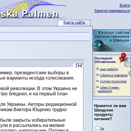
Войти
Зарегистрироваться
Карта сайта
Последние
Объявления:
ищу работу
имер, президентские выборы в
сдается комната
ные варианты исхода голосования.
услуги психолога
сдаю 3-комн.
евой революции. В этом Украина не
квартиру
стро бледнел, и на первый план
 для Украины. Авторы редакционной
Нравятся ли вам
нникам Виктора Ющенко трудно
Шведские
продукты
питания?
е были закрыты избирательные
нули и рассыпались на мелкие
Да
казались напрасными. Потому в