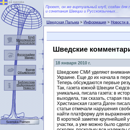
på svenska
Проект, он же виртуальный клуб, создан для 
и сочетания Швеции и Русскоязычных...
Шведская Пальма
>
Информация
>
Новости в
Клуб
Мероприятия
Посетители
Шведские комментари
Фотографии
Маркет
18 января 2010 г.
Форум
Шведские СМИ уделяют внимание
Объявления
Украине. Еще до их начала в пер
Теперь обсуждаются первые резу
Библиотека
Информация
Так, газета южной Швеции Сюдсв
Новости
уникальна, писала газета: в исто
выходила, так сказать, старая гв
Христианская газета Даген писал
статьи отмечали нарушения свобо
найти платформу для выражения с
В короткой заметке крупнейшей у
Svenska Palmen
участки, а уже можно было сдела
осколки, поскольку все надежды