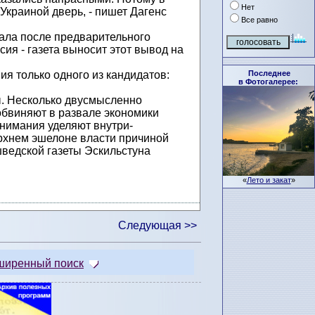
Нет
Украиной дверь, - пишет Дагенс
Все равно
лала после предварительного
сия - газета выносит этот вывод на
Последнее
я только одного из кандидатов:
в Фотогалерее:
ны. Несколько двусмысленно
обвиняют в развале экономики
внимания уделяют внутри-
ерхнем эшелоне власти причиной
ведской газеты Эскильстуна
«
Лето и закат
»
Следующая >>
ширенный поиск