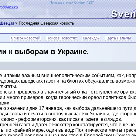
Пользователей On-line: 4137
поддержки
 Швеции
> Последняя шведская новость
Список новостей
Поиск в Новостях
Календрь
Карта Пальмы
и к выборам в Украине.
 и таким важным внешнеполитическим событиям, как, напр
едовицах шведских газет и на блоггах обсуждались возмож
льтаты.
енскан предрекала значительный откат, отступление оранж
рии много примеров, когда героический ореол политиков бы
ардия.
а о значении дня 17 января, как выбора дальнейшего пути
ды слова и печати в восточных частях Украины, где сторо
воих - реформаторских, как писала газета, взглядов.
тренней газеты Дагенс Нюхетер констатируется, что еще н
ть, по крайней мере, один вывод: Политические мечты трес
 оранжевой революции на членство в Европейском Союзе о