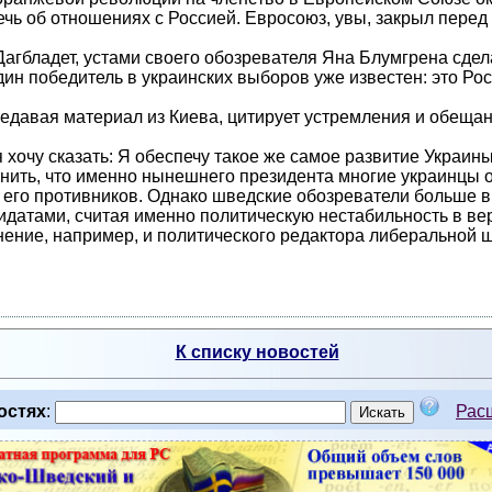
ь об отношениях с Россией. Евросоюз, увы, закрыл перед 
Дагбладет, устами своего обозревателя Яна Блумгрена сде
ин победитель в украинских выборов уже известен: это Рос
давая материал из Киева, цитирует устремления и обещани
я хочу сказать: Я обеспечу такое же самое развитие Украи
нить, что именно нынешнего президента многие украинцы 
а его противников. Однако шведские обозреватели больше 
идатами, считая именно политическую нестабильность в в
ение, например, и политического редактора либеральной ш
К списку новостей
остях
:
Рас