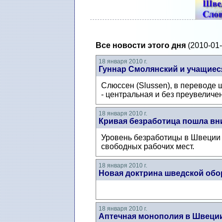
Все новости этого дня
(2010-01-
18 января 2010 г.
Гуннар Смолянский и учащие
Слюссен (Slussen), в переводе
- центральная и без преувеличе
18 января 2010 г.
Кривая безработица пошла вн
Уровень безработицы в Швеции 
свободных рабочих мест.
18 января 2010 г.
Новая доктрина шведской об
18 января 2010 г.
Аптечная монополия в Швеци