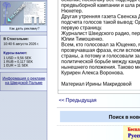
предвыборной кампании и шла реч
Нюхетер.
Другая утренняя газета Свенска 
подсчета голосов такой вывод: Од
первую страницу.
Журналист Шведского радио, пере
Юлии Тимошенко.
В Стокгольме:
10:40 6 августа 2026 г.
Всем, кто голосовал за Ющенко, 
прозвучавшая фраза, если вспом
Курсы валют
:
страны, а потому и голосовали з
1 USD = 9,56 SEK
политической борьбе между канд
1 RUB = 0,117 SEK
1 EUR = 11 SEK
нынешнего положения. Таково мн
Курирен Алекса Воронова.
Информация о рекламе
на Шведской Пальме
Материал Ирины Макридовой
<< Предыдущая
Поиск в нов