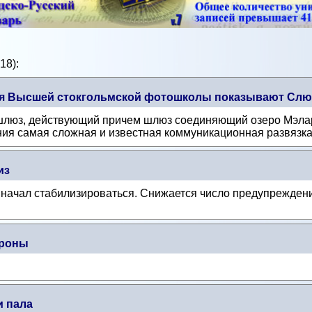
18):
ся Высшей стокгольмской фотошколы показывают Слю
 шлюз, действующий причем шлюз соединяющий озеро Мэла
ния самая сложная и известная коммуникационная развязка 
из
начал стабилизироваться. Снижается число предупреждений
ороны
и пала