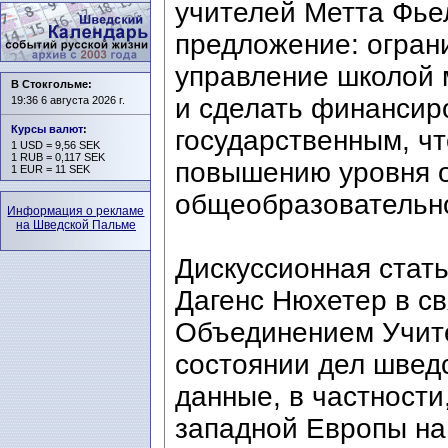
учителей Метта Фьел
предложение: огран
управление школой
В Стокгольме:
и сделать финансир
19:36 6 августа 2026 г.
Курсы валют
:
государственным, чт
1 USD = 9,56 SEK
1 RUB = 0,117 SEK
повышению уровня 
1 EUR = 11 SEK
общеобразовательн
Информация о рекламе
на Шведской Пальме
Дискуссионная стать
Дагенс Нюхетер в св
Объединением Учит
состоянии дел швед
данные, в частности,
западной Европы на