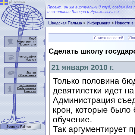
på svenska
П
Проект, он же виртуальный клуб, создан для 
и сочетания Швеции и Русскоязычных...
Шведская Пальма
>
Информация
>
Новости в
Список новостей
Пои
Клуб
Мероприятия
Посетители
Сделать школу государ
Фотографии
Маркет
21 января 2010 г.
Форум
Объявления
Только половина бю
Библиотека
девятилетки идет на
Информация
Новости
Администрация съед
крон, которые было
обучение.
Так аргументирует 
Svenska Palmen