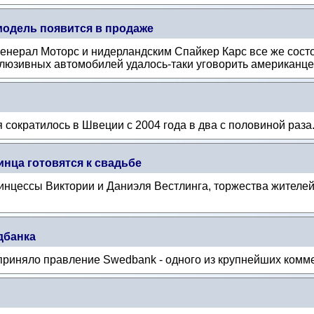
модель появится в продаже
енерал Моторс и нидерландским Спайкер Карс все же сост
люзивных автомобилей удалось-таки уговорить американцев
 сократилось в Швеции с 2004 года в два с половиной раза
нца готовятся к свадьбе
инцессы Виктории и Даниэля Вестлинга, торжества жителей
дбанка
приняло правление Swedbank - одного из крупнейших комм