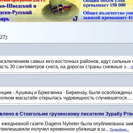
27):
 исключением самых юго-восточных районов, идут сильные
сть 30 сантиметров снега, на дорогах страны снежные з...
П
нцим - Аушвиц и Бржезинка - Биркенау, были освобождены 
 полном масштабе открылась чудовищность случившегося....
влено в Стокгольме грузинскому писателю Зурабу Рт
ежедневной газете Dagens Nyheter была опубликована замет
 Ртвелиашвили получил временное убежище в ш...
Подробнее...