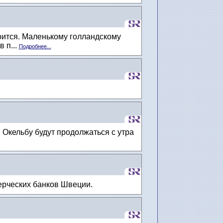
оится. Маленькому голландскому
 п...
Подробнее...
.
 Окельбу будут продолжаться с утра
ерческих банков Швеции.