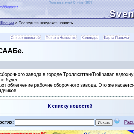
Пользователей On-line: 3877
поддержки
 Швеции
> Последняя шведская новость
Список новостей
Поиск в Новостях
Календрь
Карта Пальмы
СААБе.
сборочного завода в городе Троллхэттан/Trollhattan вздохн
е будет.
ают облегчение рабочие сборочного завода. Это же касается
ядчиков.
К списку новостей
остях
:
Рас