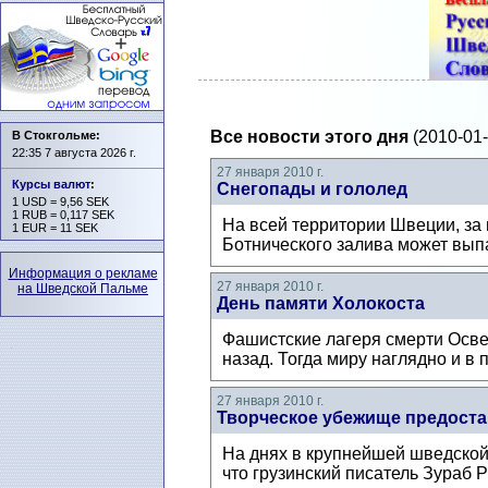
Все новости этого дня
(2010-01-
В Стокгольме:
22:35 7 августа 2026 г.
27 января 2010 г.
Курсы валют
:
Снегопады и гололед
1 USD = 9,56 SEK
1 RUB = 0,117 SEK
На всей территории Швеции, за
1 EUR = 11 SEK
Ботнического залива может выпа
Информация о рекламе
27 января 2010 г.
на Шведской Пальме
День памяти Холокоста
Фашистские лагеря смерти Осве
назад. Тогда миру наглядно и в
27 января 2010 г.
Творческое убежище предоста
На днях в крупнейшей шведской 
что грузинский писатель Зураб