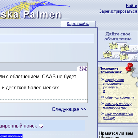
Войти
Зарегистрироваться
Карта сайта
Последние
Объявления:
ули с облегчением: СААБ не будет
требуется
строитель-
 и десятков более мелких
универса
л
сдается комната
помощь по дому,
мастер на час
Следующая >>
ищу постоянную
работу
ширенный поиск
Нравятся ли вам
Шведские