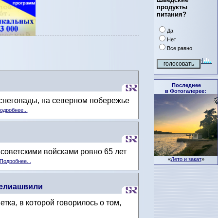
продукты
питания?
Да
Нет
Все равно
Последнее
в Фотогалерее:
 снегопады, на северном побережье
одробнее...
советскими войсками ровно 65 лет
«
Лето и закат
»
Подробнее...
велиашвили
ка, в которой говорилось о том,