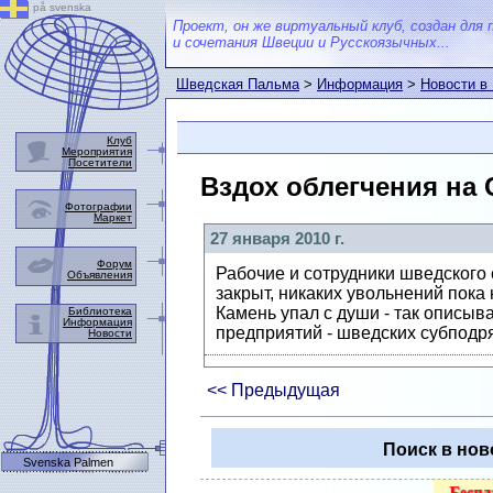
på svenska
Проект, он же виртуальный клуб, создан для 
и сочетания Швеции и Русскоязычных...
Шведская Пальма
>
Информация
>
Новости в
Клуб
Мероприятия
Посетители
Вздох облегчения на 
Фотографии
Маркет
27 января 2010 г.
Форум
Рабочие и сотрудники шведского 
Объявления
закрыт, никаких увольнений пока н
Камень упал с души - так описыв
Библиотека
Информация
предприятий - шведских субподр
Новости
<< Предыдущая
Поиск в нов
Svenska Palmen