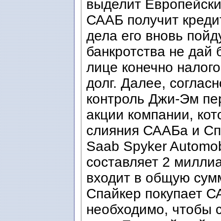
выделит Европейски
СААБ получит кредит
дела его вновь пойд
банкротства не дай 
лице конечно налог
долг. Далее, соглас
контроль Джи-Эм пе
акции компании, кот
слияния СААБа и Сп
Saab Spyker Automob
составляет 2 милли
входит в общую сумм
Спайкер покупает СА
необходимо, чтобы 