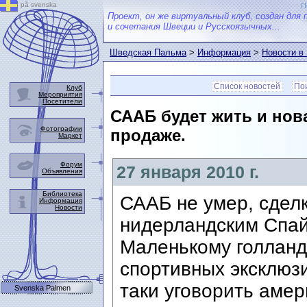
på svenska
П
Проект, он же виртуальный клуб, создан для 
и сочетания Швеции и Русскоязычных...
Шведская Пальма
>
Информация
>
Новости в
Список новостей
Пои
Клуб
Мероприятия
Посетители
СААБ будет жить и нов
Фотографии
продаже.
Маркет
Форум
27 января 2010 г.
Объявления
Библиотека
СААБ не умер, сдел
Информация
Новости
нидерландским Спай
Маленькому голланд
спортивных эксклюз
таки уговорить аме
Svenska Palmen