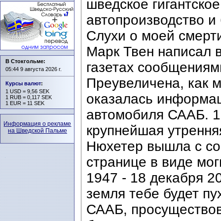
шведское гигантское
автопроизводство и
Слухи о моей смерт
Марк Твен написал 
В Стокгольме:
газетах сообщениями
05:44 9 августа 2026 г.
Преувеличена, как м
Курсы валют
:
1 USD = 9,56 SEK
оказалась информац
1 RUB = 0,117 SEK
1 EUR = 11 SEK
автомобиля СААБ. 1
Информация о рекламе
крупнейшая утрення
на Шведской Пальме
Нюхетер вышла с с
странице в виде мог
1947 - 18 декабря 2
земля тебе будет п
СААБ, просуществов