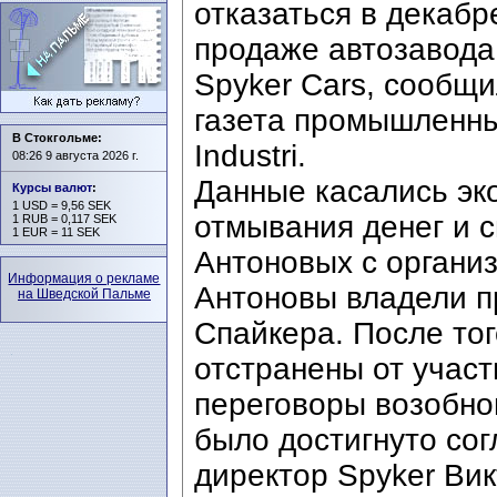
отказаться в декабр
продаже автозавода
Spyker Cars, сообщ
газета промышленны
В Стокгольме:
Industri.
08:26 9 августа 2026 г.
Данные касались эк
Курсы валют
:
1 USD = 9,56 SEK
отмывания денег и 
1 RUB = 0,117 SEK
1 EUR = 11 SEK
Антоновых с органи
Информация о рекламе
Антоновы владели п
на Шведской Пальме
Спайкера. После тог
отстранены от учас
переговоры возобно
было достигнуто со
директор Spyker Ви