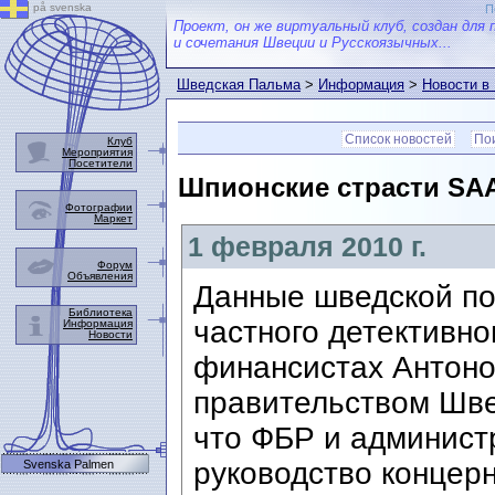
på svenska
П
Проект, он же виртуальный клуб, создан для 
и сочетания Швеции и Русскоязычных...
Шведская Пальма
>
Информация
>
Новости в
Список новостей
Пои
Клуб
Мероприятия
Посетители
Шпионские страсти SAA
Фотографии
Маркет
1 февраля 2010 г.
Форум
Объявления
Данные шведской п
Библиотека
частного детективно
Информация
Новости
финансистах Антоно
правительством Шве
что ФБР и админис
руководство концер
Svenska Palmen