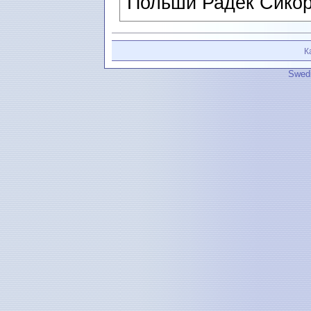
Польши Радек Сикор
К
Swedi