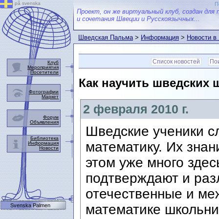
på svenska
П
Проект, он же виртуальный клуб, создан для 
и сочетания Швеции и Русскоязычных...
Шведская Пальма
>
Информация
>
Новости в
Список новостей
Пои
Клуб
Мероприятия
Посетители
Как научить шведских 
Фотографии
Маркет
2 февраля 2010 г.
Форум
Объявления
Шведские ученики с
Библиотека
математику. Их знан
Информация
Новости
этом уже много здес
подтверждают и раз
отечественные и ме
математике школьник
Svenska Palmen