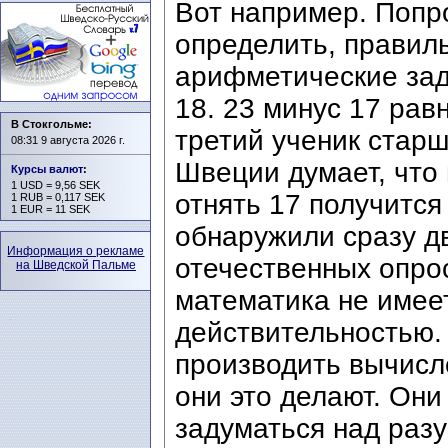
Вот например. Попро
определить, правил
арифметические зад
18. 23 минус 17 рав
В Стокгольме:
третий ученик стар
08:31 9 августа 2026 г.
Швеции думает, что в
Курсы валют
:
1 USD = 9,56 SEK
отнять 17 получится
1 RUB = 0,117 SEK
1 EUR = 11 SEK
обнаружили сразу д
Информация о рекламе
отечественных опрос
на Шведской Пальме
математика не имеет
действительностью.
производить вычисл
они это делают. Они
задуматься над разу