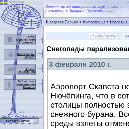
på svenska
П
Проект, он же виртуальный клуб, создан для 
и сочетания Швеции и Русскоязычных...
Шведская Пальма
>
Информация
>
Новости в
Список новостей
Пои
Клуб
Мероприятия
Посетители
Снегопады парализовал
Фотографии
Маркет
3 февраля 2010 г.
Форум
Объявления
Библиотека
Аэропорт Скавста не
Информация
Новости
Нючёпинга, что в со
столицы полностью з
снежного бурана. В
среды взлеты отмен
Svenska Palmen