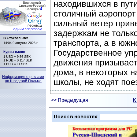
находившихся в пут
столичный аэропорт
сильный ветер прив
задержкам не только
В Стокгольме:
транспорта, а в юж
14:04 9 августа 2026 г.
Государственное уп
Курсы валют
:
1 USD = 9,56 SEK
движения призывает
1 RUB = 0,117 SEK
1 EUR = 11 SEK
дома, в некоторых н
Информация о рекламе
школы, не ходят пое
на Шведской Пальме
<< Предыдущая
К
Поиск в новостях
: