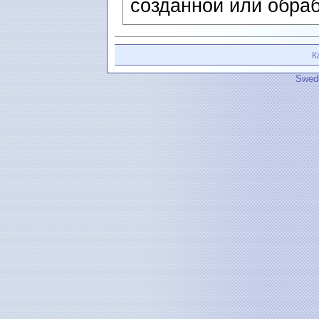
созданной или обраб
К
Swedi