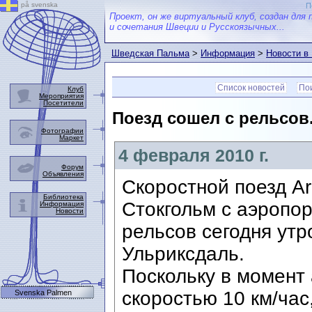
på svenska
П
Проект, он же виртуальный клуб, создан для 
и сочетания Швеции и Русскоязычных...
Шведская Пальма
>
Информация
>
Новости в
Список новостей
Пои
Клуб
Мероприятия
Посетители
Поезд сошел с рельсов
Фотографии
Маркет
4 февраля 2010 г.
Форум
Объявления
Скоростной поезд A
Библиотека
Стокгольм с аэропо
Информация
Новости
рельсов сегодня утр
Ульриксдаль.
Поскольку в момент
скоростью 10 км/час
Svenska Palmen