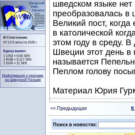
шведском языке нет 
преобразовалась в ш
Великий пост, когда
в католической когд
В Стокгольме:
этом году в среду. 
07:13 8 августа 2026 г.
Швеции этот день в
Курсы валют
:
1 USD = 9,56 SEK
называется Пепельн
1 RUB = 0,117 SEK
1 EUR = 11 SEK
Пеплом голову посып
Информация о рекламе
на Шведской Пальме
Материал Юрия Гур
<< Предыдущая
К
Поиск в новостях
: