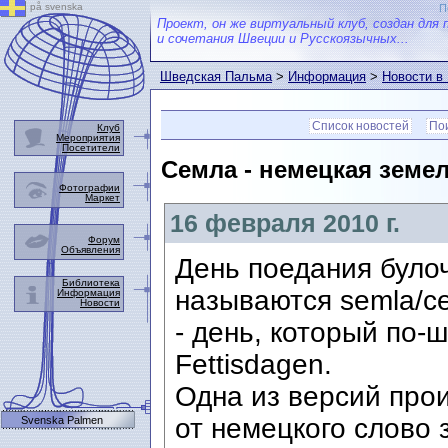
på svenska
П
Проект, он же виртуальный клуб, создан для 
и сочетания Швеции и Русскоязычных...
Шведская Пальма
>
Информация
>
Новости в
Список новостей
Пои
Клуб
Мероприятия
Посетители
Семла - немецкая земел
Фотографии
Маркет
16 февраля 2010 г.
Форум
Объявления
День поедания булоч
Библиотека
называются semla/с
Информация
Новости
- день, который по-
Fettisdagen.
Одна из версий про
от немецкого слово 
Svenska Palmen