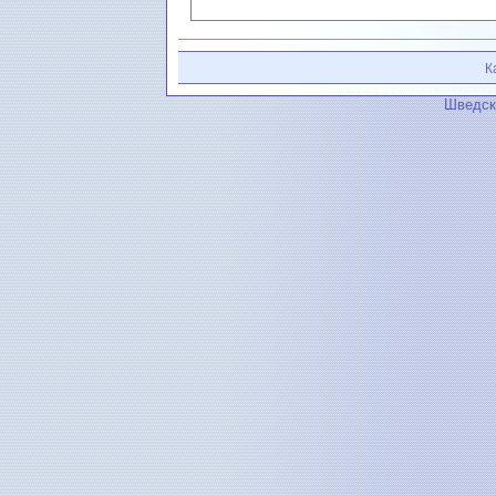
К
Шведск