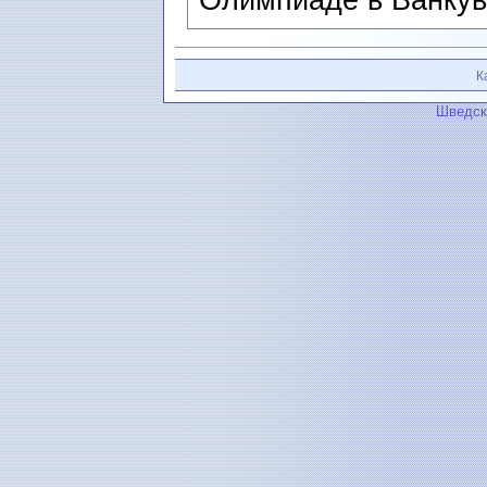
К
Шведск