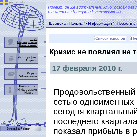
på svenska
П
Проект, он же виртуальный клуб, создан для 
и сочетания Швеции и Русскоязычных...
Шведская Пальма
>
Информация
>
Новости в
Список новостей
Пои
Клуб
Мероприятия
Посетители
Кризис не повлиял на 
Фотографии
Маркет
17 февраля 2010 г.
Форум
Объявления
Библиотека
Продовольственный
Информация
Новости
сетью одноименных 
сегодня квартальный
последнего квартала
показал прибыль в 
Svenska Palmen