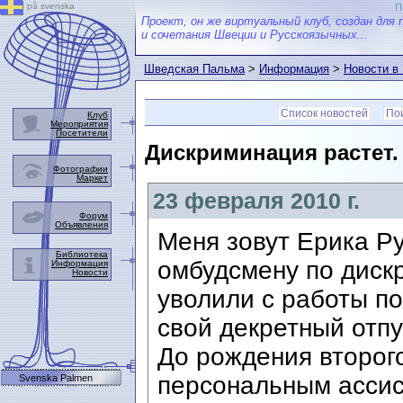
på svenska
П
Проект, он же виртуальный клуб, создан для 
и сочетания Швеции и Русскоязычных...
Шведская Пальма
>
Информация
>
Новости в
Список новостей
Пои
Клуб
Мероприятия
Посетители
Дискриминация растет.
Фотографии
Маркет
23 февраля 2010 г.
Форум
Объявления
Меня зовут Ерика Ру
Библиотека
омбудсмену по диск
Информация
Новости
уволили с работы по
свой декретный отпу
До рождения второг
персональным ассис
Svenska Palmen