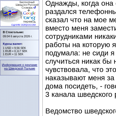
Однажды, когда она
раздался телефонны
сказал что на мое 
вместо меня замести
В Стокгольме:
сотрудниками никаки
09:04 6 августа 2026 г.
работы на которую я
Курсы валют
:
1 USD = 9,56 SEK
подумала: не сиди я
1 RUB = 0,117 SEK
1 EUR = 11 SEK
случиться никак бы 
Информация о рекламе
чувствовала, что эт
на Шведской Пальме
наказывают меня за 
дома посидеть, - го
3 канала шведского 
Ведомство шведског