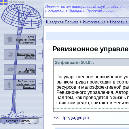
på svenska
Проект, он же виртуальный клуб, создан для 
и сочетания Швеции и Русскоязычных...
Шведская Пальма
>
Информация
>
Новости в
Клуб
Мероприятия
Посетители
Ревизионное управле
Фотографии
Маркет
25 февраля 2010 г.
Форум
Объявления
Государственное ревизионное уп
рынком труда происходит в соот
Библиотека
Информация
ресурсов и малоэффективной рабо
Новости
Ревизионного управления. Автор
над тем, как проводятся в жизнь
слишком редко, считают в Ревиз
<< Предыдущая
Svenska Palmen