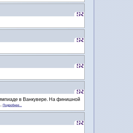
лимпиаде в Ванкувере. На финишной
..
Подробнее...