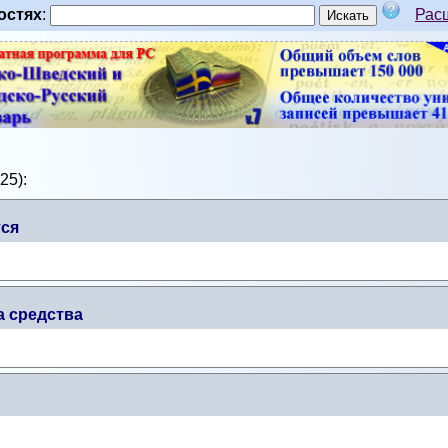
остях
:
Рас
25):
тся
 средства