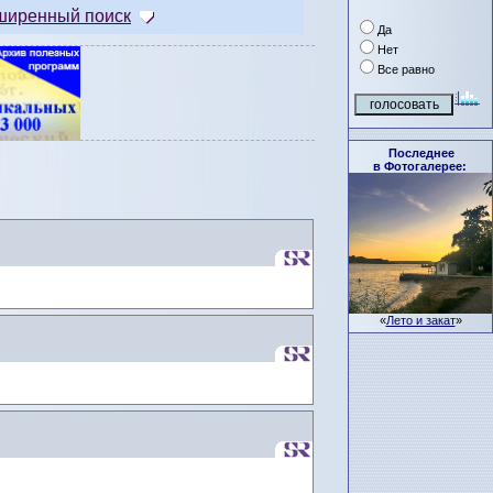
ширенный поиск
Да
Нет
Все равно
Последнее
в Фотогалерее:
«
Лето и закат
»