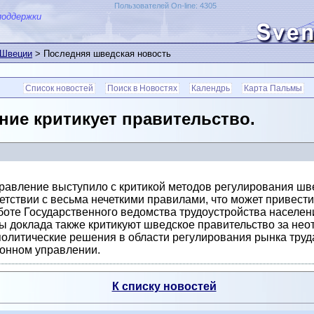
Пользователей On-line: 4305
поддержки
 Швеции
> Последняя шведская новость
Список новостей
Поиск в Новостях
Календрь
Карта Пальмы
ние критикует правительство.
равление выступило с критикой методов регулирования шве
ветствии с весьма нечеткими правилами, что может привес
те Государственного ведомства трудоустройства населения
ы доклада также критикуют шведское правительство за нео
 политические решения в области регулирования рынка труда
ионном управлении.
К списку новостей