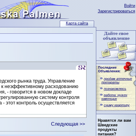
Войти
Зарегистрироваться
Карта сайта
Последние
Объявления:
продам аптечные
дского рынка труда. Управление
препараты
ти к неэффективному расходованию
познакомлюсь
, - говорится в новом докладе
работа. нужен
трегулированную систему контроля
каменщик
 - этот контроль осуществляется
сниму квартиру
Нравятся ли вам
Следующая >>
Шведские
продукты
питания?