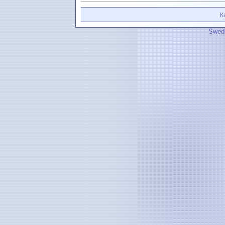
К
Swedi