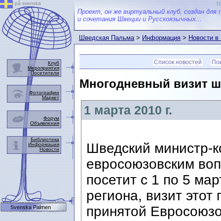
på svenska
П
Проект, он же виртуальный клуб, создан для 
и сочетания Швеции и Русскоязычных...
Шведская Пальма
>
Информация
>
Новости в
Список новостей
Пои
Клуб
Мероприятия
Посетители
Многодневный визит шв
Фотографии
Маркет
1 марта 2010 г.
Форум
Объявления
Библиотека
Шведский министр-к
Информация
Новости
евросоюзовским воп
посетит с 1 по 5 ма
региона, визит этот
принятой Евросоюзо
Svenska Palmen