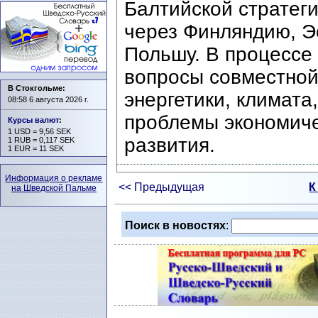
Балтийской стратег
через Финляндию, Э
Польшу. В процессе 
вопросы совместной
В Стокгольме:
энергетики, климата
08:58 6 августа 2026 г.
проблемы экономиче
Курсы валют
:
1 USD = 9,56 SEK
развития.
1 RUB = 0,117 SEK
1 EUR = 11 SEK
Информация о рекламе
<< Предыдущая
К
на Шведской Пальме
Поиск в новостях
: