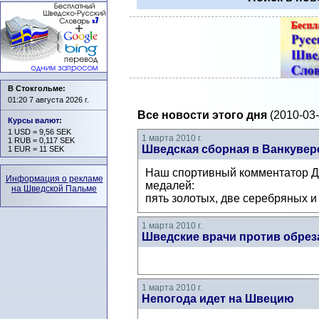
В Стокгольме:
01:20 7 августа 2026 г.
Все новости этого дня
(2010-03-
Курсы валют
:
1 USD = 9,56 SEK
1 марта 2010 г.
1 RUB = 0,117 SEK
Шведская сборная в Ванкувер
1 EUR = 11 SEK
Наш спортивный комментатор Да
Информация о рекламе
медалей:
на Шведской Пальме
пять золотых, две серебряных и 
1 марта 2010 г.
Шведские врачи против обрез
1 марта 2010 г.
Непогода идет на Швецию