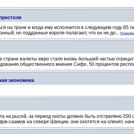
 престоле
я на троне и когда ему исполнится в следующем году 65 ле
онный, но подданные короля полагают, что он не до...
Подробне
 стране валюты евро стало вновь большей частью отрицат
дования общественного мнения Сифо, 50 процентов респон
кая экономика
та на рысей, за период охоты должно быть отстреляно 200
в-саамов на севере Швеции, они охотятся на оленят, нано