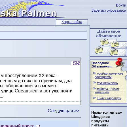
Войти
Зарегистрироваться
Карта сайта
Последние
Объявления:
продам аптечные
м преступлением ХХ века -
препараты
ненным до сих пор причинам, два
познакомлюсь
бы, оборвавшиеся в момент
работа. нужен
улице Свеавэген, и вот уже почти
каменщик
..
сниму квартиру
Следующая >>
Нравятся ли вам
Шведские
продукты
питания?
ширенный поиск