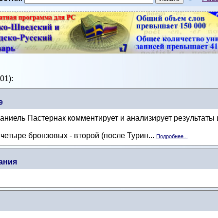
01):
е
ниель Пастернак комментирует и анализирует результаты 
четыре бронзовых - второй (после Турин...
Подробнее...
ания