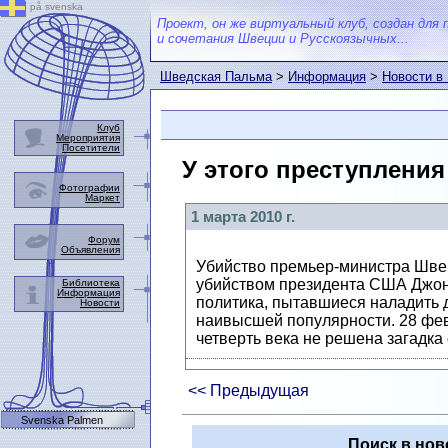
på svenska
Проект, он же виртуальный клуб, создан для 
и сочетания Швеции и Русскоязычных...
Шведская Пальма
>
Информация
>
Новости в
Клуб
Мероприятия
Посетители
У этого преступления
Фотографии
Маркет
1 марта 2010 г.
Форум
Объявления
Убийство премьер-министра Швец
убийством президента США Джона
Библиотека
Информация
политика, пытавшиеся наладить 
Новости
наивысшей популярности. 28 февр
четверть века не решена загадка 
<< Предыдущая
Svenska Palmen
Поиск в нов