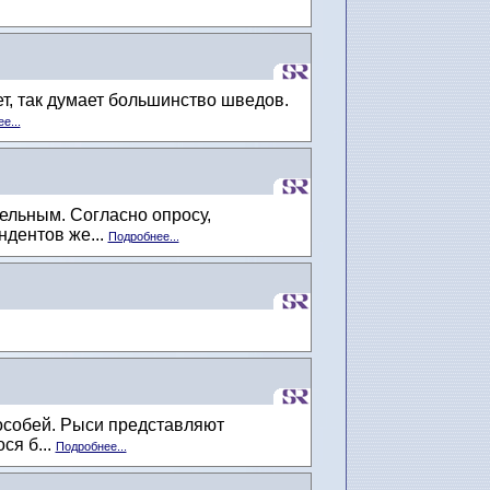
т, так думает большинство шведов.
е...
ельным. Согласно опросу,
дентов же...
Подробнее...
 особей. Рыси представляют
ся б...
Подробнее...