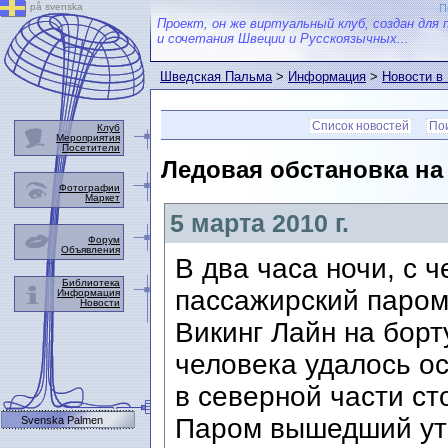
på svenska
П
Проект, он же виртуальный клуб, создан для 
и сочетания Швеции и Русскоязычных...
Шведская Пальма
>
Информация
>
Новости в
Список новостей
Пои
Клуб
Мероприятия
Посетители
Ледовая обстановка на 
Фотографии
Маркет
5 марта 2010 г.
Форум
Объявления
В два часа ночи, с ч
Библиотека
пассажирский паром
Информация
Новости
Викинг Лайн на борт
человека удалось о
в северной части ст
Паром вышедший утр
Svenska Palmen