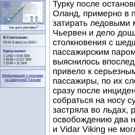
Турку после останов
Оланд, примерно в 
затирать ледовыми 
Чьервен и дело дош
В Стокгольме:
столкновения с шедш
03:41 6 августа 2026 г.
пассажирским паром
Курсы валют
:
1 USD = 9,56 SEK
выяснилось впослед
1 RUB = 0,117 SEK
1 EUR = 11 SEK
привело к серьезны
Информация о рекламе
пассажиры, по их сл
на Шведской Пальме
сразу после инциден
собраться на носу с
застряла во льдах, 
освобождению два н
и Vidar Viking не мо