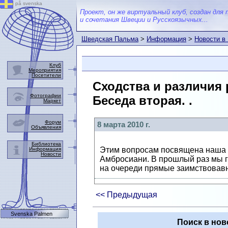
på svenska
Проект, он же виртуальный клуб, создан для 
и сочетания Швеции и Русскоязычных...
Шведская Пальма
>
Информация
>
Новости в
Клуб
Мероприятия
Посетители
Сходства и различия
Фотографии
Беседа вторая. .
Маркет
Форум
8 марта 2010 г.
Объявления
Библиотека
Этим вопросам посвящена наша 
Информация
Новости
Амбросиани. В прошлый раз мы го
на очереди прямые заимствовавни
<< Предыдущая
Svenska Palmen
Поиск в нов