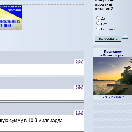
продукты
питания?
Да
Нет
Все равно
Последнее
в Фотогалерее:
«
Лето и закат
»
щую сумму в 10.3 миллиарда