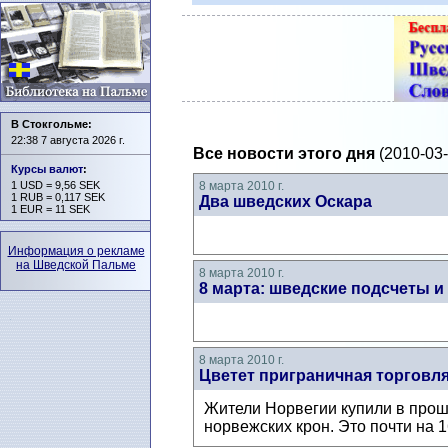
В Стокгольме:
22:38 7 августа 2026 г.
Все новости этого дня
(2010-03-
Курсы валют
:
1 USD = 9,56 SEK
8 марта 2010 г.
1 RUB = 0,117 SEK
Два шведских Оскара
1 EUR = 11 SEK
Информация о рекламе
на Шведской Пальме
8 марта 2010 г.
8 марта: шведские подсчеты 
8 марта 2010 г.
Цветет приграничная торговл
Жители Норвегии купили в прош
норвежских крон. Это почти на 