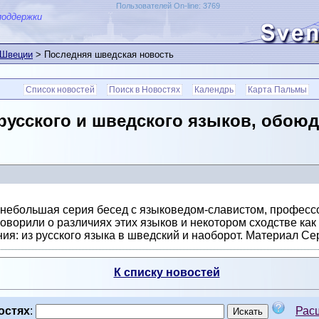
Пользователей On-line: 3769
поддержки
 Швеции
> Последняя шведская новость
Список новостей
Поиск в Новостях
Календрь
Карта Пальмы
 русского и шведского языков, обою
небольшая серия бесед с языковедом-славистом, професс
ворили о различиях этих языков и некотором сходстве как
я: из русского языка в шведский и наоборот. Материал Се
К списку новостей
остях
:
Рас