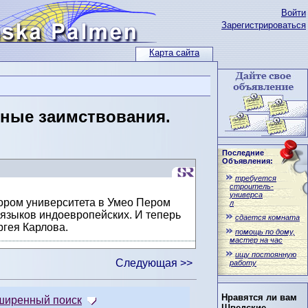
Войти
Зарегистрироваться
Карта сайта
дные заимствования.
Последние
Объявления:
требуется
строитель-
универса
ором университета в Умео Пером
л
 языков индоевропейских. И теперь
сдается комната
ргея Карлова.
помощь по дому,
мастер на час
ищу постоянную
Следующая >>
работу
Нравятся ли вам
ширенный поиск
Шведские