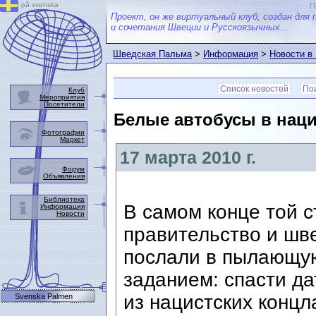
på svenska
П
Проект, он же виртуальный клуб, создан для 
и сочетания Швеции и Русскоязычных...
Шведская Пальма
>
Информация
>
Новости в
Список новостей
Пои
Клуб
Мероприятия
Посетители
Белые автобусы в наци
Фотографии
Маркет
17 марта 2010 г.
Форум
Объявления
Библиотека
В самом конце той 
Информация
Новости
правительство и шв
послали в пылающу
заданием: спасти да
из нацистских концл
Svenska Palmen