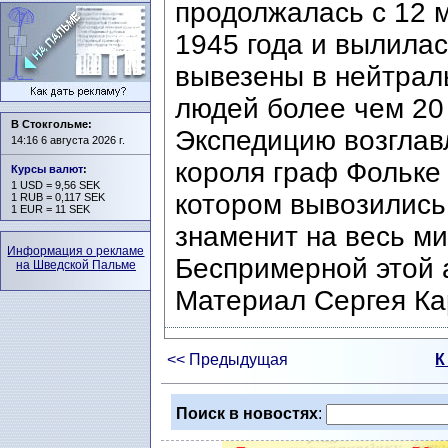
продолжалась с 12 
1945 года и вылилас
вывезены в нейтрал
людей более чем 20
В Стокгольме:
Экспедицию возглав
14:16 6 августа 2026 г.
короля граф Фольке 
Курсы валют
:
1 USD = 9,56 SEK
котором вывозились
1 RUB = 0,117 SEK
1 EUR = 11 SEK
знаменит на весь ми
Информация о рекламе
Беспримерной этой а
на Шведской Пальме
Материал Сергея Ка
<< Предыдущая
К
Поиск в новостях
: