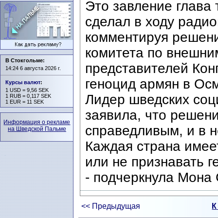
Это завление глава 
сделал в ходу ради
комментируя решени
комитета по внешни
В Стокгольме:
представителей Ко
14:24 6 августа 2026 г.
геноцид армян в Осм
Курсы валют
:
1 USD = 9,56 SEK
Лидер шведских соц
1 RUB = 0,117 SEK
1 EUR = 11 SEK
заявила, что решен
Информация о рекламе
справедливым, и в н
на Шведской Пальме
Каждая страна имее
или не признавать г
- подчеркнула Мона 
<< Предыдущая
К