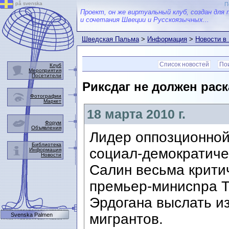
på svenska
П
Проект, он же виртуальный клуб, создан для 
и сочетания Швеции и Русскоязычных...
Шведская Пальма
>
Информация
>
Новости в
Список новостей
Пои
Клуб
Мероприятия
Посетители
Риксдаг не должен рас
Фотографии
Маркет
18 марта 2010 г.
Форум
Объявления
Лидер оппозционной
Библиотека
социал-демократиче
Информация
Новости
Салин весьма крити
премьер-минисnра 
Эрдогана выслать и
мигрантов.
Svenska Palmen