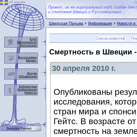
på svenska
П
Проект, он же виртуальный клуб, создан для 
и сочетания Швеции и Русскоязычных...
Шведская Пальма
>
Информация
>
Новости в
Список новостей
Пои
Клуб
Мероприятия
Посетители
Смертность в Швеции -
Фотографии
Маркет
30 апреля 2010 г.
Форум
Объявления
Библиотека
Опубликованы резул
Информация
Новости
исследования, кото
стран мира и спонс
Гейтс. В возрасте от
смертность на земле
Svenska Palmen