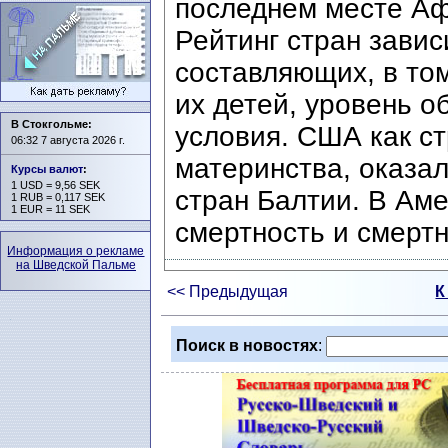
последнем месте Аф
Рейтинг стран завис
составляющих, в том
их детей, уровень о
В Стокгольме:
условия. США как ст
06:32 7 августа 2026 г.
материнства, оказал
Курсы валют
:
1 USD = 9,56 SEK
стран Балтии. В Ам
1 RUB = 0,117 SEK
1 EUR = 11 SEK
смертность и смертн
Информация о рекламе
на Шведской Пальме
<< Предыдущая
К
Поиск в новостях
: