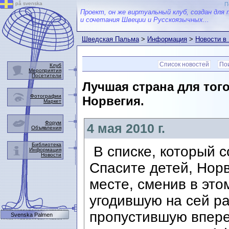
på svenska
П
Проект, он же виртуальный клуб, создан для 
и сочетания Швеции и Русскоязычных...
Шведская Пальма
>
Информация
>
Новости в
Список новостей
Пои
Клуб
Мероприятия
Посетители
Лучшая страна для того
Фотографии
Норвегия.
Маркет
Форум
4 мая 2010 г.
Объявления
Библиотека
В списке, который 
Информация
Новости
Спасите детей, Нор
месте, сменив в эт
угодившую на сей ра
пропустившую впере
Svenska Palmen