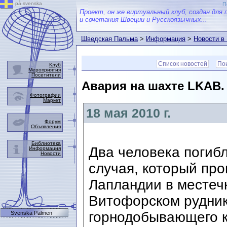
på svenska
П
Проект, он же виртуальный клуб, создан для 
и сочетания Швеции и Русскоязычных...
Шведская Пальма
>
Информация
>
Новости в
Список новостей
Пои
Клуб
Мероприятия
Посетители
Авария на шахте LKAB.
Фотографии
Маркет
18 мая 2010 г.
Форум
Объявления
Библиотека
Два человека погибл
Информация
Новости
случая, который про
Лапландии в местеч
Витофорском рудник
горнодобывающего 
Svenska Palmen