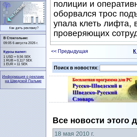
полиции и оператив
оборвался трос подъ
упала клеть лифта, 
проверяющих сотруд
В Стокгольме:
09:05 6 августа 2026 г.
<< Предыдущая
К
Курсы валют
:
1 USD = 9,56 SEK
1 RUB = 0,117 SEK
1 EUR = 11 SEK
Поиск в новостях
:
Информация о рекламе
на Шведской Пальме
Все новости этого 
18 мая 2010 г.