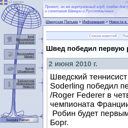
på svenska
П
Проект, он же виртуальный клуб, создан для 
и сочетания Швеции и Русскоязычных...
Шведская Пальма
>
Информация
>
Новости в
Список новостей
Пои
Клуб
Мероприятия
Посетители
Швед победил первую р
Фотографии
Маркет
2 июня 2010 г.
Форум
Объявления
Шведский теннисист
Библиотека
Soderling победил 
Информация
Новости
/Roger Federer в че
чемпионата Франции
Робин будет первым 
Борг.
Svenska Palmen