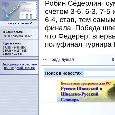
Робин Сёдерлинг су
счетом 3-6, 6-3, 7-5 
6-4, став, тем самы
финала. Победа шве
В Стокгольме:
что Федерер, впервы
00:58 7 августа 2026 г.
полуфинал турнира
Курсы валют
:
1 USD = 9,56 SEK
1 RUB = 0,117 SEK
1 EUR = 11 SEK
<< Предыдущая
К
Информация о рекламе
на Шведской Пальме
Поиск в новостях
: