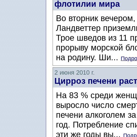
флотилии мира
Во вторник вечером,
Ландветтер приземл
Трое шведов из 11 п
прорыву морской бл
на родину. Ши...
Подро
2 июня 2010 г.
Цирроз печени рас
На 83 % среди женщ
выросло число смер
печени алкоголем за 
год. Потребление сп
эти же годы вы...
Подр