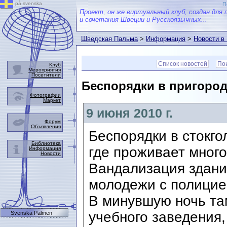
på svenska
П
Проект, он же виртуальный клуб, создан для 
и сочетания Швеции и Русскоязычных...
Шведская Пальма
>
Информация
>
Новости в
Список новостей
Пои
Клуб
Мероприятия
Посетители
Беспорядки в пригород
Фотографии
Маркет
9 июня 2010 г.
Форум
Объявления
Беспорядки в стокг
Библиотека
где проживает мног
Информация
Новости
Вандализация здани
молодежи с полицие
В минувшую ночь та
учебного заведения,
Svenska Palmen