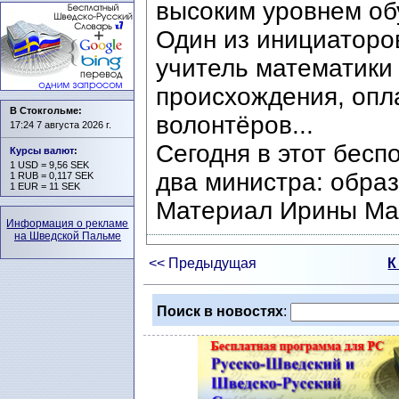
высоким уровнем об
Один из инициаторо
учитель математики 
происхождения, опл
В Стокгольме:
волонтёров...
17:24 7 августа 2026 г.
Сегодня в этот бес
Курсы валют
:
1 USD = 9,56 SEK
два министра: обра
1 RUB = 0,117 SEK
1 EUR = 11 SEK
Материал Ирины Ма
Информация о рекламе
на Шведской Пальме
<< Предыдущая
К
Поиск в новостях
: