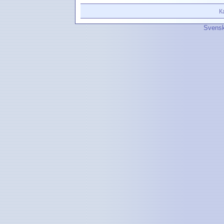
К
Svensk