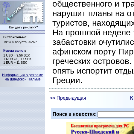
общественного и тра
нарушит планы на о
туристов, находящих
На прошлой неделе 
В Стокгольме:
забастовки очутили
19:37 6 августа 2026 г.
афинском порту Пир
Курсы валют
:
1 USD = 9,56 SEK
греческих островов.
1 RUB = 0,117 SEK
1 EUR = 11 SEK
опять испортит отды
Информация о рекламе
Греции.
на Шведской Пальме
<< Предыдущая
К
Поиск в новостях
: