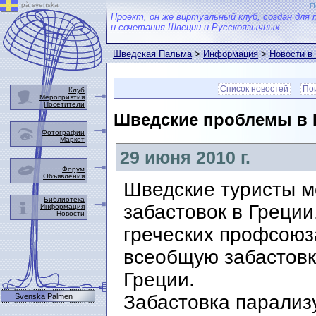
på svenska
П
Проект, он же виртуальный клуб, создан для 
и сочетания Швеции и Русскоязычных...
Шведская Пальма
>
Информация
>
Новости в
Список новостей
Пои
Клуб
Мероприятия
Посетители
Шведские проблемы в 
Фотографии
Маркет
29 июня 2010 г.
Форум
Объявления
Шведские туристы м
Библиотека
забастовок в Греции
Информация
Новости
греческих профсоюз
всеобщую забастовк
Греции.
Забастовка парализ
Svenska Palmen