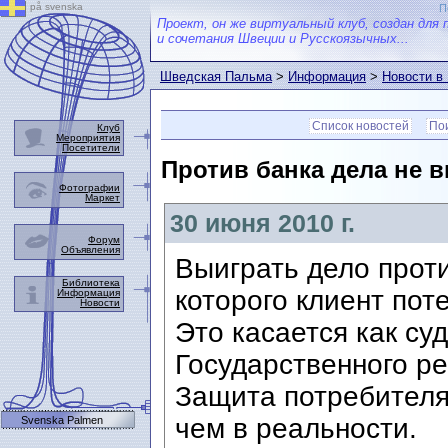
på svenska
П
Проект, он же виртуальный клуб, создан для 
и сочетания Швеции и Русскоязычных...
Шведская Пальма
>
Информация
>
Новости в
Список новостей
Пои
Клуб
Мероприятия
Посетители
Против банка дела не в
Фотографии
Маркет
30 июня 2010 г.
Форум
Объявления
Выиграть дело проти
Библиотека
которого клиент пот
Информация
Новости
Это касается как су
Государственного р
Защита потребителя
чем в реальности.
Svenska Palmen