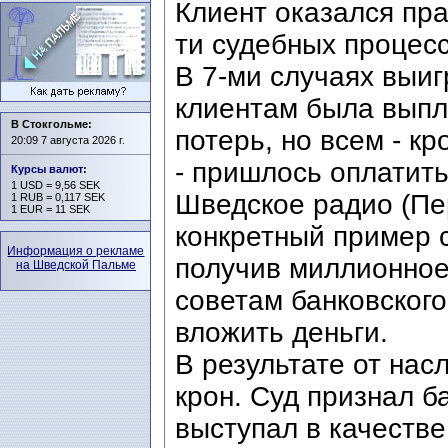
Клиент оказался пра
ти судебных процесс
В 7-ми случаях выиг
клиентам была выпл
В Стокгольме:
потерь, но всем - к
20:09 7 августа 2026 г.
- пришлось оплатит
Курсы валют
:
1 USD = 9,56 SEK
Шведское радио (Пе
1 RUB = 0,117 SEK
1 EUR = 11 SEK
конкретный пример с
Информация о рекламе
получив миллионное
на Шведской Пальме
советам банковского
вложить деньги.
В результате от нас
крон. Суд признал б
выступал в качестве