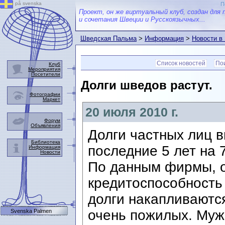
på svenska
П
Проект, он же виртуальный клуб, создан для 
и сочетания Швеции и Русскоязычных...
Шведская Пальма
>
Информация
>
Новости в
Список новостей
Пои
Клуб
Мероприятия
Посетители
Долги шведов растут.
Фотографии
Маркет
20 июля 2010 г.
Форум
Объявления
Долги частных лиц 
Библиотека
последние 5 лет на 
Информация
Новости
По данным фирмы, 
кредитоспособность
долги накапливаютс
очень пожилых. Муж
Svenska Palmen