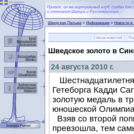
på svenska
П
Проект, он же виртуальный клуб, создан для 
и сочетания Швеции и Русскоязычных...
Шведская Пальма
>
Информация
>
Новости в
Список новостей
Пои
Клуб
Мероприятия
Посетители
Шведское золото в Син
Фотографии
Маркет
24 августа 2010 г.
Форум
Объявления
Шестнадцатилетняя
Библиотека
Гетеборга Кадди Саг
Информация
Новости
золотую медаль в т
юношеской Олимпиад
Взяв со второй попы
превзошла, тем сам
Svenska Palmen