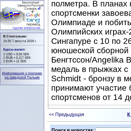
полметра. В планах
спортсменки завоев
Олимпиаде и побить
Олимпийских играх-
В Стокгольме:
Сингапуре с 10 по 2
14:35 7 августа 2026 г.
юношеской сборной 
Курсы валют
:
1 USD = 9,56 SEK
Бенгтссон/Angelika 
1 RUB = 0,117 SEK
1 EUR = 11 SEK
медаль в прыжках с
Информация о рекламе
Schmidt - бронзу в 
на Шведской Пальме
принимают участие 
спортсменов от 14 до
<< Предыдущая
К
Поиск в новостях
: