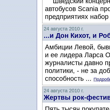
Шведский концерн п
автобусов Scania пр
предприятиях набор
24 августа 2010 г.
...и Дон Кихот, и Ро
Амбиции Левой, быв
и ее лидера Ларса Ол
журналисты давно п
политики, - не за до
способность ...
Подробн
24 августа 2010 г.
Жертвы рок-фестива
Пять тысяч покупате