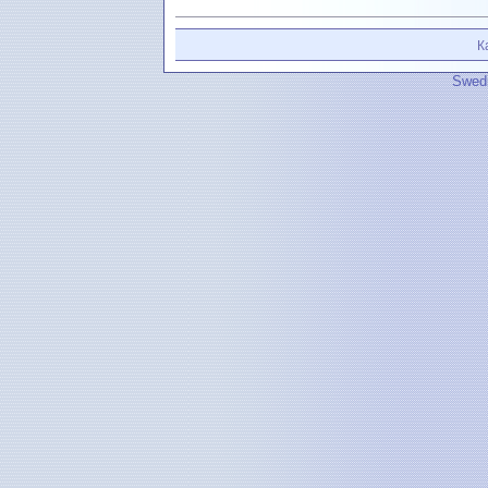
К
Swedi