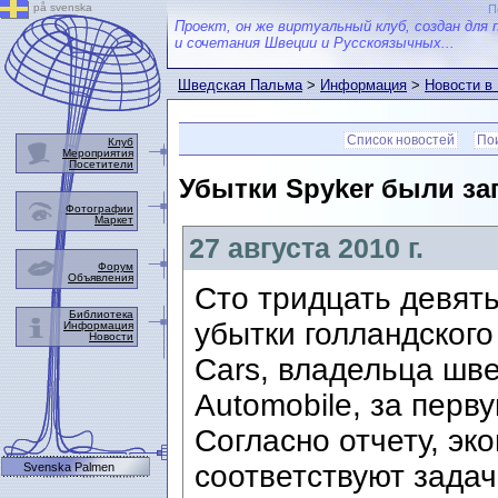
på svenska
П
Проект, он же виртуальный клуб, создан для 
и сочетания Швеции и Русскоязычных...
Шведская Пальма
>
Информация
>
Новости в
Список новостей
Пои
Клуб
Мероприятия
Посетители
Убытки Spyker были з
Фотографии
Маркет
27 августа 2010 г.
Форум
Объявления
Сто тридцать девять
Библиотека
убытки голландского
Информация
Новости
Cars, владельца шв
Automobile, за перву
Согласно отчету, эк
соответствуют задач
Svenska Palmen