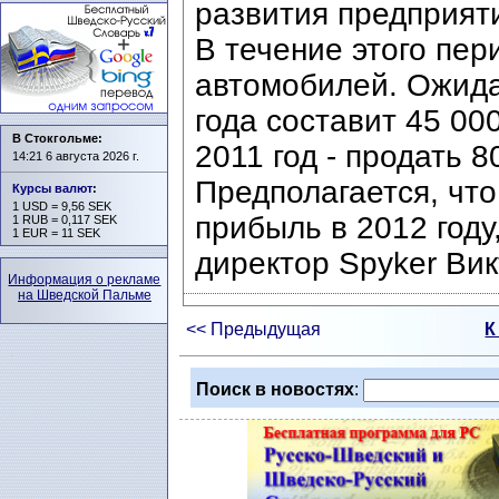
развития предприят
В течение этого пер
автомобилей. Ожидае
года составит 45 00
В Стокгольме:
2011 год - продать 
14:21 6 августа 2026 г.
Предполагается, что
Курсы валют
:
1 USD = 9,56 SEK
прибыль в 2012 году
1 RUB = 0,117 SEK
1 EUR = 11 SEK
директор Spyker Ви
Информация о рекламе
на Шведской Пальме
<< Предыдущая
К
Поиск в новостях
: