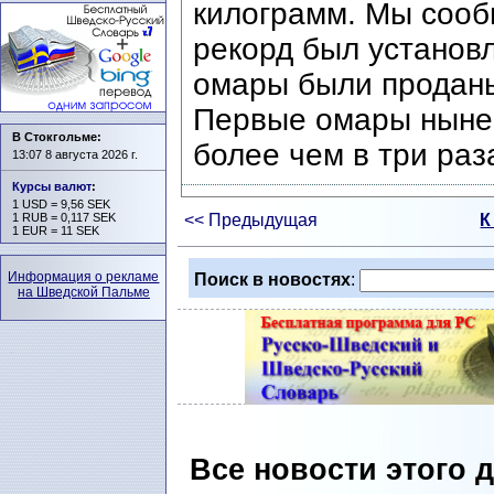
килограмм. Мы сооб
рекорд был установл
омары были проданы
Первые омары нынеш
В Стокгольме:
более чем в три раз
13:07 8 августа 2026 г.
Курсы валют
:
1 USD = 9,56 SEK
1 RUB = 0,117 SEK
<< Предыдущая
К
1 EUR = 11 SEK
Информация о рекламе
Поиск в новостях
:
на Шведской Пальме
Все новости этого 