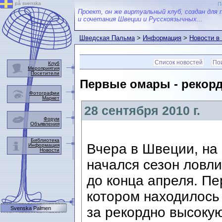
på svenska
П
Проект, он же виртуальный клуб, создан для 
и сочетания Швеции и Русскоязычных...
Шведская Пальма
>
Информация
>
Новости в
Список новостей
Пои
Клуб
Мероприятия
Посетители
Первые омары - рекорд
Фотографии
Маркет
28 сентября 2010 г.
Форум
Объявления
Библиотека
Вчера в Швеции, на
Информация
Новости
начался сезон ловл
до конца апреля. Пе
котором находилось
за рекордно высокую
Svenska Palmen