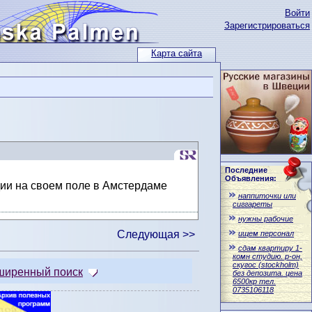
Войти
Зарегистрироваться
Карта сайта
Последние
Объявления:
дии на своем поле в Амстердаме
наппиточки или
сиггареты
нужны рабочие
Следующая >>
ищем персонал
сдам квартиру 1-
комн студию. р-он,
скугос (stockholm)
ширенный поиск
без депозита. цена
6500кр тел.
0735106118