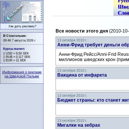
Все новости этого дня
(2010-10-
В Стокгольме:
13 октября 2010 г.
09:46 7 августа 2026 г.
Анни-Фрид требует деньги об
Курсы валют
:
1 USD = 9,56 SEK
Анни-Фрид Рейсс/Anni-Frid Reus
1 RUB = 0,117 SEK
миллионов шведских крон (приме
1 EUR = 11 SEK
13 октября 2010 г.
Информация о рекламе
Вакцина от инфаркта
на Шведской Пальме
13 октября 2010 г.
Бюджет страны: кто станет жи
13 октября 2010 г.
Мигалки на зебрах