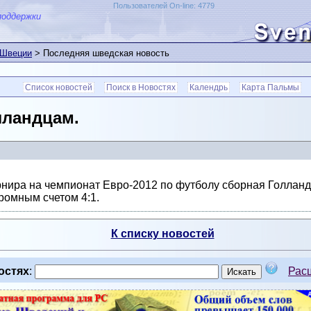
Пользователей On-line: 4779
поддержки
 Швеции
> Последняя шведская новость
Список новостей
Поиск в Новостях
Календрь
Карта Пальмы
лландцам.
урнира на чемпионат Евро-2012 по футболу сборная Голлан
ромным счетом 4:1.
К списку новостей
остях
:
Рас