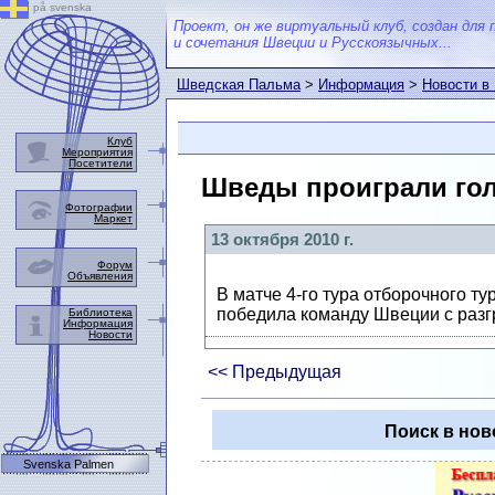
på svenska
Проект, он же виртуальный клуб, создан для 
и сочетания Швеции и Русскоязычных...
Шведская Пальма
>
Информация
>
Новости в
Клуб
Мероприятия
Посетители
Шведы проиграли го
Фотографии
Маркет
13 октября 2010 г.
Форум
Объявления
В матче 4-го тура отборочного т
победила команду Швеции с разг
Библиотека
Информация
Новости
<< Предыдущая
Поиск в нов
Svenska Palmen