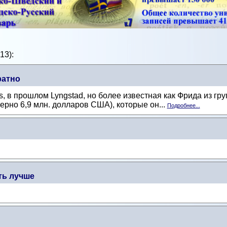
13):
ратно
s, в прошлом Lyngstad, но более известная как Фрида из гр
рно 6,9 млн. долларов США), которые он...
Подробнее...
ть лучше