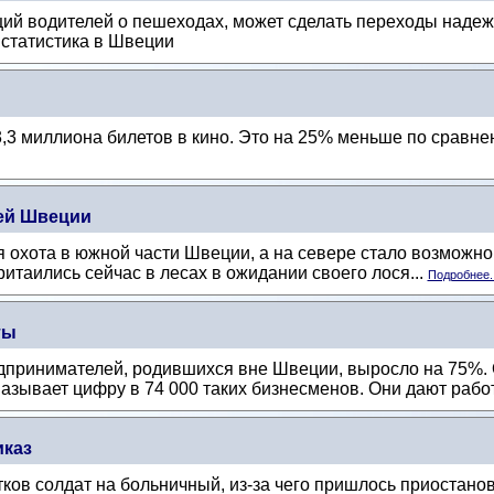
й водителей о пешеходах, может сделать переходы надежн
 статистика в Швеции
,3 миллиона билетов в кино. Это на 25% меньше по сравне
сей Швеции
 охота в южной части Швеции, а на севере стало возможно 
ритаились сейчас в лесах в ожидании своего лося...
Подробнее..
ты
редпринимателей, родившихся вне Швеции, выросло на 75%
азывает цифру в 74 000 таких бизнесменов. Они дают работ
иказ
ов солдат на больничный, из-за чего пришлось приостанов