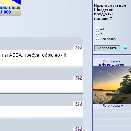
Нравятся ли вам
Шведские
продукты
питания?
Да
Нет
Все равно
уппы АББА, требует обратно 46
Последнее
в Фотогалерее:
«
Лето и закат
»