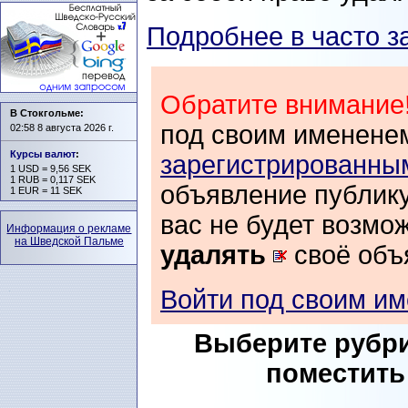
Подробнее в часто з
Обратите внимание!
В Стокгольме:
под своим имененем
02:58 8 августа 2026 г.
Курсы валют
:
зарегистрированны
1 USD = 9,56 SEK
1 RUB = 0,117 SEK
объявление публик
1 EUR = 11 SEK
вас не будет возмо
Информация о рекламе
на Шведской Пальме
удалять
своё объ
Войти под своим и
Выберите рубри
поместить