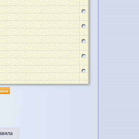
ники
авила