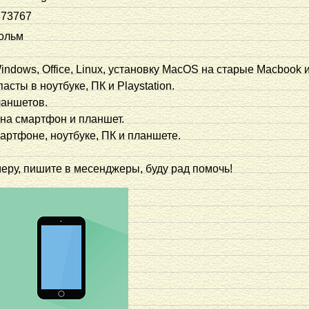
873767
ольм
indows, Office, Linux, установку MacOS на старые Macbook и
асты в ноутбуке, ПК и Playstation.
ланшетов.
 на смартфон и планшет.
мартфоне, ноутбуке, ПК и планшете.
еру, пишите в месенджеры, буду рад помочь!