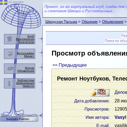
på svenska
Проект, он же виртуальный клуб, создан для 
и сочетания Швеции и Русскоязычных...
Шведская Пальма
>
Общение
>
Объявления
>
Ра
Клуб
Мероприятия
Поиск по об
Посетители
Просмотр объявлени
Фотографии
Маркет
<< Предыдущее
Форум
Объявления
Ремонт Ноутбуков, Тел
Библиотека
Информация
Новости
Дело
28 ию
Дата добавления:
12905
Просмотров:
Vasy
Имя автора:
Svenska Palmen
vasil
Е-mail: