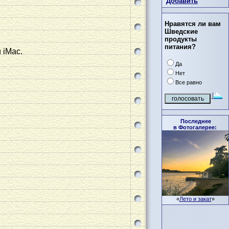
Добавить
Нравятся ли вам
Шведские
продукты
питания?
 iMac.
Да
Нет
Все равно
Последнее
в Фотогалерее:
«
Лето и закат
»