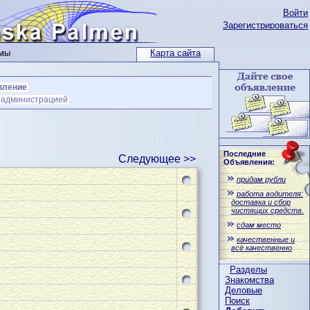
Войти
Зарегистрироваться
ьмы
Карта сайта
вление
с администрацией
Последние
Следующее >>
Объявления:
придам рубли
работа водителя:
доставка и сбор
чистящих средств.
сдам место
качественные и
всё качественно
Разделы
Знакомства
Деловые
Поиск