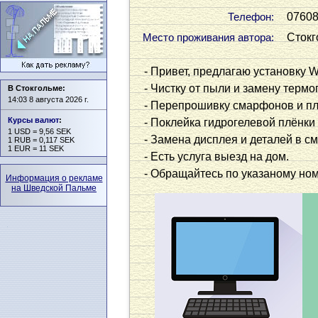
0760
Телефон:
Стокг
Место проживания автора:
- Привет, предлагаю установку W
- Чистку от пыли и замену термоп
В Стокгольме:
14:03 8 августа 2026 г.
- Перепрошивку смарфонов и п
Курсы валют
:
- Поклейка гидрогелевой плёнки
1 USD = 9,56 SEK
- Замена дисплея и деталей в с
1 RUB = 0,117 SEK
1 EUR = 11 SEK
- Есть услуга выезд на дом.
- Обращайтесь по указаному ном
Информация о рекламе
на Шведской Пальме