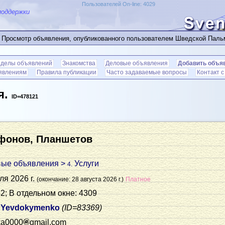
Пользователей On-line: 4029
поддержки
 Просмотр объявления, опубликованного пользователем Шведской Пал
зделы объявлений
Знакомства
Деловые объявления
Добавить объя
ъявлениям
Правила публикации
Часто задаваемые вопросы
Контакт 
я.
ID=478121
ефонов, Планшетов
вые объявления
>
Услуги
4.
ля 2026 г.
(окончание: 28 августа 2026 г.)
Платное
2; В отдельном окне: 4309
l Yevdokymenko
(ID=83369)
ika0000
gmail.com