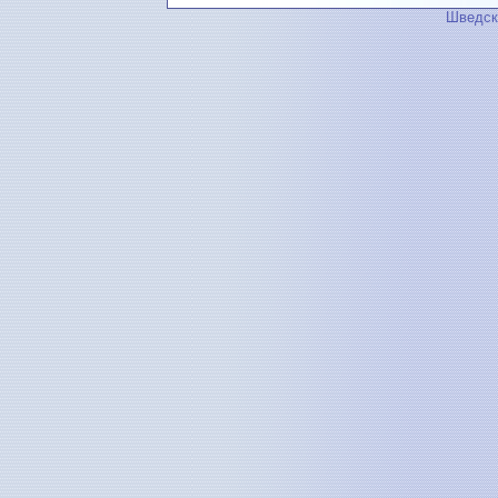
Шведск