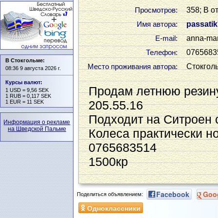
358; В о
Просмотров:
passati
Имя автора:
anna-ma
Е-mail:
0765683
Телефон:
В Стокгольме:
Стокгол
Место проживания автора:
08:36 9 августа 2026 г.
Курсы валют
:
Продам летнюю резину
1 USD = 9,56 SEK
1 RUB = 0,117 SEK
205.55.16
1 EUR = 11 SEK
Подходит на Ситроен с
Информация о рекламе
на Шведской Пальме
Колеса практически н
0765683514
1500кр
Facebook
Goo
Поделиться объявлением:
Одноклассники