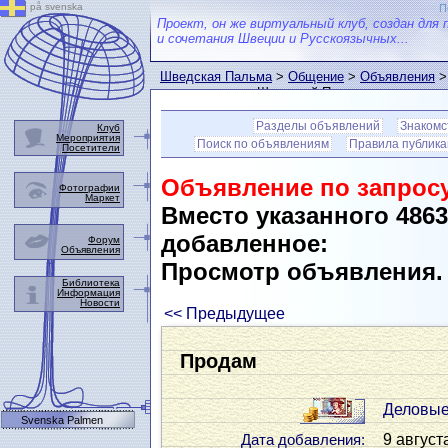
på svenska
П
Проект, он же виртуальный клуб, создан для 
и сочетания Швеции и Русскоязычных...
Шведская Пальма
>
Общение
>
Объявления
>
пользователем Шведской Пальмы
Разделы объявлений
Знакомс
Клуб
Мероприятия
Поиск по объявлениям
Правила публик
Посетители
Объявление по запросу
Фотографии
Маркет
Вместо указанного 486
добавленное:
Форум
Объявления
Просмотр объявления
Библиотека
Информация
Новости
<< Предыдущее
Продам
Деловые
Svenska Palmen
9 август
Дата добавления: