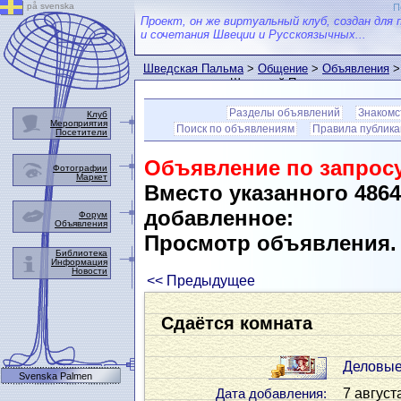
på svenska
П
Проект, он же виртуальный клуб, создан для 
и сочетания Швеции и Русскоязычных...
Шведская Пальма
>
Общение
>
Объявления
>
пользователем Шведской Пальмы
Разделы объявлений
Знакомс
Клуб
Мероприятия
Поиск по объявлениям
Правила публик
Посетители
Объявление по запросу
Фотографии
Маркет
Вместо указанного 486
добавленное:
Форум
Объявления
Просмотр объявления
Библиотека
Информация
Новости
<< Предыдущее
Сдаётся комната
Деловые
Svenska Palmen
7 август
Дата добавления: