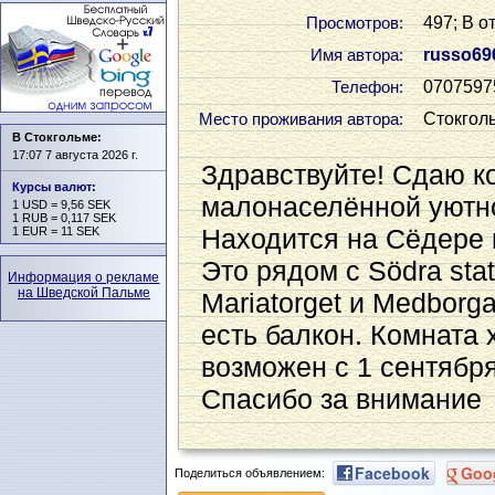
497; В о
Просмотров:
russo69
Имя автора:
0707597
Телефон:
Стокгол
Место проживания автора:
В Стокгольме:
17:07 7 августа 2026 г.
Здравствуйте! Сдаю к
Курсы валют
:
малонаселённой уютно
1 USD = 9,56 SEK
1 RUB = 0,117 SEK
Находится на Сёдере 
1 EUR = 11 SEK
Это рядом с Södra stat
Информация о рекламе
на Шведской Пальме
Mariatorget и Medborg
есть балкон. Комната
возможен с 1 сентябр
Спасибо за внимание
Facebook
Goo
Поделиться объявлением: