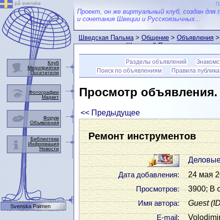
på svenska
П
Проект, он же виртуальный клуб, создан для 
и сочетания Швеции и Русскоязычных...
Шведская Пальма
>
Общение
>
Объявления
>
пользователем Шведской Пальмы
Разделы объявлений
Знакомс
Клуб
Мероприятия
Поиск по объявлениям
Правила публик
Посетители
Просмотр объявления
Фотографии
Маркет
<< Предыдущее
Форум
Объявления
Ремонт инструментов
Библиотека
Информация
Новости
Деловые
24 мая 2
Дата добавления:
3900; В 
Просмотров:
Guest
(I
Имя автора:
Svenska Palmen
Volodimir
Е-mail: