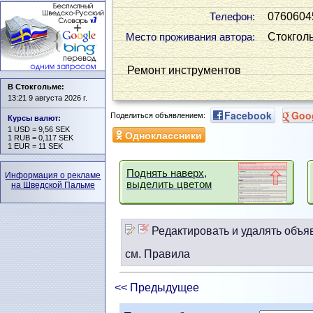
0760604
Телефон:
Стокгол
Место проживания автора:
Ремонт инструментов
В Стокгольме:
13:21 9 августа 2026 г.
Facebook
Goo
Поделиться объявлением:
Курсы валют
:
1 USD = 9,56 SEK
Одноклассники
1 RUB = 0,117 SEK
1 EUR = 11 SEK
Поднять наверх,
Информация о рекламе
выделить цветом
на Шведской Пальме
Редактировать и удалять объя
см. Правила
<< Предыдущее