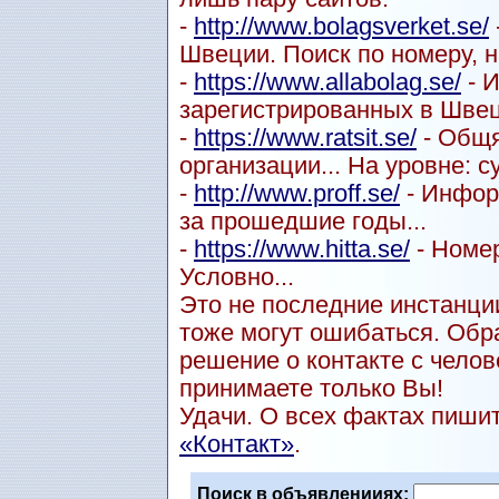
-
http://www.bolagsverket.se/
Швеции. Поиск по номеру, н
-
https://www.allabolag.se/
- 
зарегистрированных в Швец
-
https://www.ratsit.se/
- Общя
организации... На уровне: с
-
http://www.proff.se/
- Инфор
за прошедшие годы...
-
https://www.hitta.se/
- Номер
Условно...
Это не последние инстанции
тоже могут ошибаться. Обр
решение о контакте с чел
принимаете только Вы!
Удачи. О всех фактах пиши
«Контакт»
.
Поиск в объявленииях: