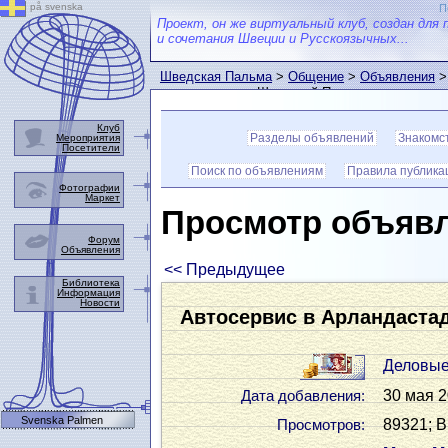
på svenska
П
Проект, он же виртуальный клуб, создан для 
и сочетания Швеции и Русскоязычных...
Шведская Пальма
>
Общение
>
Объявления
>
пользователем Шведской Пальмы
Клуб
Разделы объявлений
Знакомс
Мероприятия
Посетители
Поиск по объявлениям
Правила публика
Фотографии
Маркет
Просмотр объяв
Форум
Объявления
<< Предыдущее
Библиотека
Информация
Новости
Автосервис в Арландаста
Деловые
30 мая 2
Дата добавления:
Svenska Palmen
89321; В
Просмотров: