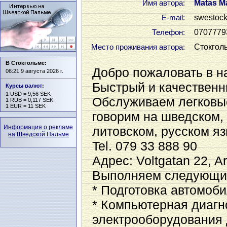
Matas M
Имя автора:
swestock
Е-mail:
0707779
Телефон:
Стокгол
Место проживания автора:
В Стокгольме:
Добро пожаловать в н
06:21 9 августа 2026 г.
Быстрый и качественн
Курсы валют
:
1 USD = 9,56 SEK
Обслуживаем легковые
1 RUB = 0,117 SEK
1 EUR = 11 SEK
говорим на шведском, 
Информация о рекламе
литовском, русском яз
на Шведской Пальме
Tel. 079 33 888 90
Aдрес: Voltgatan 22, A
Выполняем следующие
* Подготовка автомоби
* Компьютерная диагн
электрооборудования 