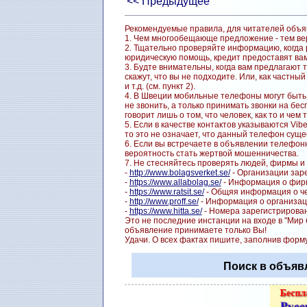
<< Предыдущее
Рекомендуемые правила, для читателей объя
1. Чем многообещающе предложение - тем вер
2. Тщательно проверяйте информацию, когда р
юридическую помощь, кредит предоставят вам
3. Будте внимательны, когда вам предлагают 
скажут, что вы не подходите. Или, как частн
и т.д. (см. пункт 2).
4. В Швеции мобильные телефоны могут быть 
не звонить, а только принимать звонки на бе
говорит лишь о том, что человек, как то и чем 
5. Если в качестве контактов указываются Vib
то это не означает, что данный телефон суще
6. Если вы встречаете в объявлении телефон
вероятность стать жертвой мошенничества.
7. Не стесняйтесь проверять людей, фирмы и 
-
http://www.bolagsverket.se/
- Организации заре
-
https://www.allabolag.se/
- Информация о фирм
-
https://www.ratsit.se/
- Общяя информация о чел
-
http://www.proff.se/
- Информация о организац
-
https://www.hitta.se/
- Номера зарегистрирован
Это не последние инстанции на входе в "Мир
объявление принимаете только Вы!
Удачи. О всех фактах пишите, заполнив форм
Поиск в объяв