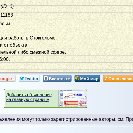
(ID=0)
11183
ольм
для работы в Стокгольме.
и от объекта.
тельной либо смежной сфере.
6:00.
oogle+
Twitter
Вконтакте
Мой мир
Однокласс
Добавить объявление
на главную страницу
ъявления могут только зарегистрированные авторы.
см. Пр