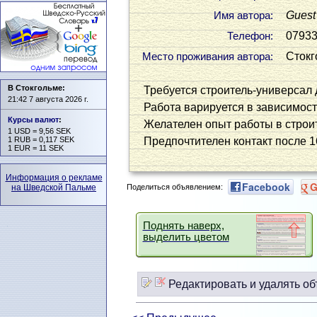
Guest
Имя автора:
07933
Телефон:
Стокг
Место проживания автора:
В Стокгольме:
Требуется строитель-универсал 
21:42 7 августа 2026 г.
Работа варируется в зависимост
Курсы валют
:
Желателен опыт работы в строи
1 USD = 9,56 SEK
1 RUB = 0,117 SEK
Предпочтителен контакт после 1
1 EUR = 11 SEK
Информация о рекламе
Facebook
G
Поделиться объявлением:
на Шведской Пальме
Поднять наверх,
выделить цветом
Редактировать и удалять об