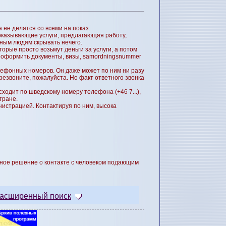
не делятся со всеми на показ.
 оказывающие услуги, предлагающяя работу,
ным людям скрывать нечего.
орые просто возьмут деньги за услуги, а потом
ла оформить документы, визы, samordningsnummer
лефонных номеров. Он даже может по ним ни разу
резвоните, пожалуйста. Но факт ответного звонка
сходит по шведскому номеру телефона (+46 7...),
тране.
нистрацией. Контактируя по ним, высока
льное решение о контакте с человеком подающим
асширенный поиск