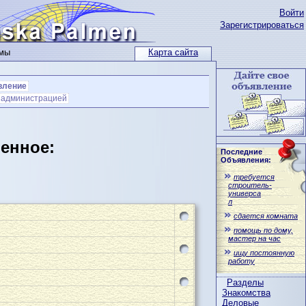
Войти
Зарегистрироваться
ьмы
Карта сайта
вление
с администрацией
ленное:
Последние
Объявления:
требуется
строитель-
универса
л
сдается комната
помощь по дому,
мастер на час
ищу постоянную
работу
Разделы
Знакомства
Деловые