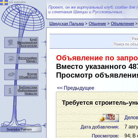
på svenska
Проект, он же виртуальный клуб, создан для 
и сочетания Швеции и Русскоязычных...
Шведская Пальма
>
Общение
>
Объявления
>
Ра
Клуб
Мероприятия
Поиск по об
Посетители
Объявление по запро
Фотографии
Маркет
Вместо указанного 48
Просмотр объявлени
Форум
Объявления
Библиотека
<< Предыдущее
Информация
Новости
Требуется строитель-ун
Дело
7 авгу
Дата добавления:
Svenska Palmen
94; В
Просмотров: