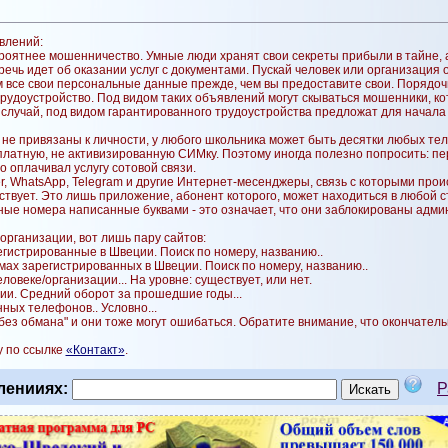
влений:
оятнее мошенничество. Умные люди хранят свои секреты прибыли в тайне, а 
ечь идет об оказании услуг с документами. Пускай человек или организация
 все свои персональные данные прежде, чем вы предоставите свои. Порядоч
трудоустройство. Под видом таких объявлений могут скываться мошенники, кот
ый случай, под видом гарантированного трудоустройства предложат для нача
не привязаны к личности, у любого школьника может быть десятки любых те
сплатную, не активизированную СИМку. Поэтому иногда полезно попросить: пе
то оплачивал услугу сотовой связи.
er, WhatsApp, Telegram и другие Интернет-месенджеры, связь с которыми прои
ствует. Это лишь приложение, абонент которого, может находиться в любой с
ные номера написанные буквами - это означает, что они заблокированы адми
организации, вот лишь пару сайтов:
гистрированные в Швеции. Поиск по номеру, названию..
ах зарегистрированных в Швеции. Поиск по номеру, названию..
овеке/организации... На уровне: существует, или нет.
ии. Средний оборот за прошедшие годы...
ных телефонов.. Условно...
 без обмана" и они тоже могут ошибаться. Обратите внимание, что окончате
у по ссылке
«Контакт»
.
ленииях:
Р