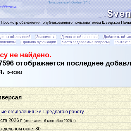
Пользователей On-line: 3745
поддержки
 Просмотр объявления, опубликованного пользователем Шведской Пал
зделы объявлений
Знакомства
Деловые объявления
Добавить объя
ъявлениям
Правила публикации
Часто задаваемые вопросы
Контакт 
су не найдено.
7596 отображается последнее добав
я.
ID=503062
иверсал
вые объявления
>
Предлагаю работу
8.
ста 2026 г.
(окончание: 6 сентября 2026 г.)
 отдельном окне: 80