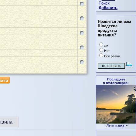
Поиск
Добавить
Нравятся ли вам
Шведские
продукты
питания?
Да
Нет
Все равно
ники
Последнее
в Фотогалерее:
авила
«
Лето и закат
»