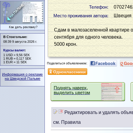
0702746
Телефон:
Швеция (
Место проживания автора:
Сдам в малозаселенной квартире од
сентября для одного человека.
В Стокгольме:
08:39 9 августа 2026 г.
5000 крон.
Курсы валют
:
1 USD = 9,56 SEK
1 RUB = 0,117 SEK
1 EUR = 11 SEK
Facebook
Goo
Поделиться объявлением:
Одноклассники
Информация о рекламе
на Шведской Пальме
Поднять наверх,
выделить цветом
Редактировать и удалять объя
см. Правила