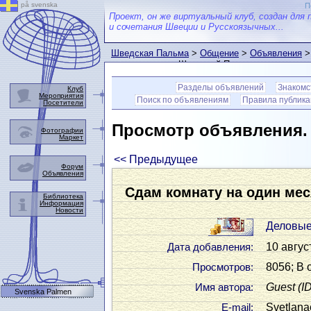
på svenska
П
Проект, он же виртуальный клуб, создан для 
и сочетания Швеции и Русскоязычных...
Шведская Пальма
>
Общение
>
Объявления
>
пользователем Шведской Пальмы
Разделы объявлений
Знакомс
Клуб
Мероприятия
Поиск по объявлениям
Правила публик
Посетители
Просмотр объявления
Фотографии
Маркет
<< Предыдущее
Форум
Объявления
Сдам комнату на один ме
Библиотека
Информация
Новости
Деловые
10 авгус
Дата добавления:
8056; В 
Просмотров:
Guest
(I
Имя автора:
Svenska Palmen
Svetlana
Е-mail: