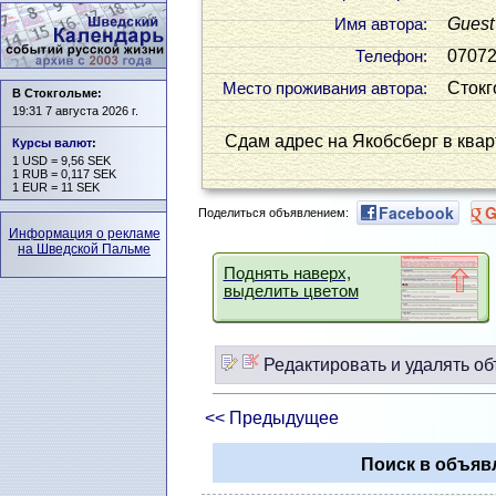
Guest
Имя автора:
0707
Телефон:
Стокг
Место проживания автора:
В Стокгольме:
19:31 7 августа 2026 г.
Сдам адрес на Якобсберг в квар
Курсы валют
:
1 USD = 9,56 SEK
1 RUB = 0,117 SEK
1 EUR = 11 SEK
Facebook
G
Поделиться объявлением:
Информация о рекламе
на Шведской Пальме
Поднять наверх,
выделить цветом
Редактировать и удалять об
<< Предыдущее
Поиск в объяв