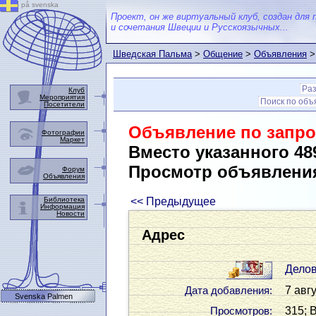
på svenska
Проект, он же виртуальный клуб, создан для 
и сочетания Швеции и Русскоязычных...
Шведская Пальма
>
Общение
>
Объявления
>
Ра
Клуб
Мероприятия
Поиск по об
Посетители
Объявление по запро
Фотографии
Маркет
Вместо указанного 48
Просмотр объявлени
Форум
Объявления
Библиотека
<< Предыдущее
Информация
Новости
Адрес
Дело
7 авгу
Дата добавления:
Svenska Palmen
315; 
Просмотров: