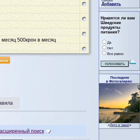
Добавить
Нравятся ли вам
Шведские
продукты
питания?
 месяц 500крон в месяц
Да
Нет
Все равно
ники
Последнее
в Фотогалерее:
авила
«
Лето и закат
»
асширенный поиск