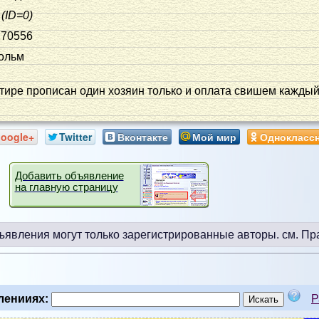
(ID=0)
270556
ольм
тире прописан один хозяин только и оплата свишем каждый
oogle+
Twitter
Вконтакте
Мой мир
Однокласс
Добавить объявление
на главную страницу
ъявления могут только зарегистрированные авторы.
см. Пр
ленииях:
Р