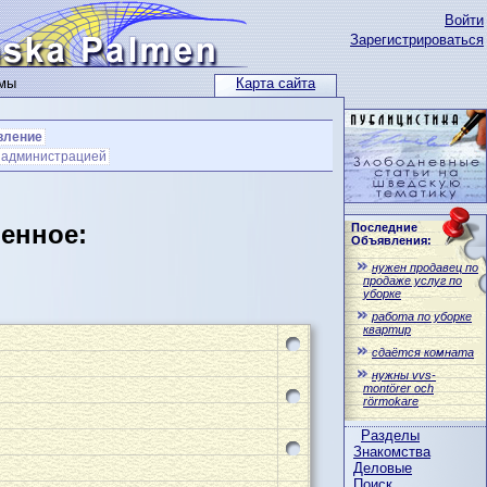
Войти
Зарегистрироваться
ьмы
Карта сайта
вление
с администрацией
ленное:
Последние
Объявления:
нужен продавец по
продаже услуг по
уборке
работа по уборке
квартир
сдаётся комната
нужны vvs-
montörer och
rörmokare
Разделы
Знакомства
Деловые
Поиск