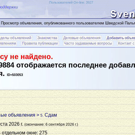
Пользователей On-line: 3927
поддержки
 Просмотр объявления, опубликованного пользователем Шведской Пал
зделы объявлений
Знакомства
Деловые объявления
Добавить объя
ъявлениям
Правила публикации
Часто задаваемые вопросы
Контакт 
су не найдено.
9884 отображается последнее добав
я.
ID=503053
вые объявления
>
Сдам
5.
ста 2026 г.
(окончание: 6 сентября 2026 г.)
В отдельном окне: 275