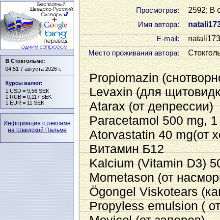
2592; В 
Просмотров:
natali17
Имя автора:
natali17
Е-mail:
Стокгол
Место проживания автора:
В Стокгольме:
04:51 7 августа 2026 г.
Propiomazin (снотворн
Курсы валют
:
Levaxin (для щитовидк
1 USD = 9,56 SEK
1 RUB = 0,117 SEK
Atarax (от депрессии)
1 EUR = 11 SEK
Paracetamol 500 mg, 1
Информация о рекламе
на Шведской Пальме
Atorvastatin 40 mg(от 
Витамин Б12
Kalcium (Vitamin D3) 
Mometason (от насмор
Ögongel Viskotears (ка
Propyless emulsion ( о