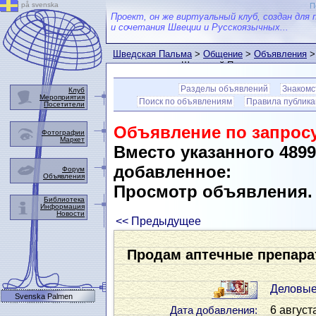
på svenska
П
Проект, он же виртуальный клуб, создан для 
и сочетания Швеции и Русскоязычных...
Шведская Пальма
>
Общение
>
Объявления
>
пользователем Шведской Пальмы
Разделы объявлений
Знакомс
Клуб
Мероприятия
Поиск по объявлениям
Правила публик
Посетители
Объявление по запросу
Фотографии
Маркет
Вместо указанного 489
добавленное:
Форум
Объявления
Просмотр объявления
Библиотека
Информация
Новости
<< Предыдущее
Продам аптечные препар
Деловые
Svenska Palmen
6 август
Дата добавления: